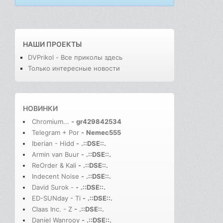
НАШИ ПРОЕКТЫ
DVPrikol - Все приколы здесь
Только интересные новости
НОВИНКИ
Chromium...
-
gr429842534
Telegram + Por
-
Nemec555
Iberian - Hidd
-
.::DSE::.
Armin van Buur
-
.::DSE::.
ReOrder & Kali
-
.::DSE::.
Indecent Noise
-
.::DSE::.
David Surok -
-
.::DSE::.
ED-SUNday - Ti
-
.::DSE::.
Claas Inc. - Z
-
.::DSE::.
Daniel Wanrooy
-
.::DSE::.