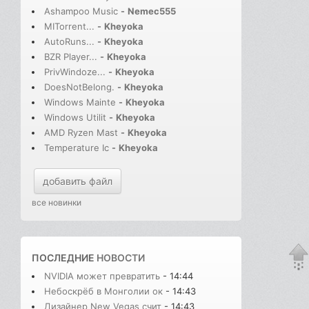
Ashampoo Music
-
Nemec555
MITorrent...
-
Kheyoka
AutoRuns...
-
Kheyoka
BZR Player...
-
Kheyoka
PrivWindoze...
-
Kheyoka
DoesNotBelong.
-
Kheyoka
Windows Mainte
-
Kheyoka
Windows Utilit
-
Kheyoka
AMD Ryzen Mast
-
Kheyoka
Temperature Ic
-
Kheyoka
добавить файл
все новинки
ПОСЛЕДНИЕ
НОВОСТИ
NVIDIA может превратить
- 14:44
Небоскрёб в Монголии ок
- 14:43
Дизайнер New Vegas счит
- 14:43