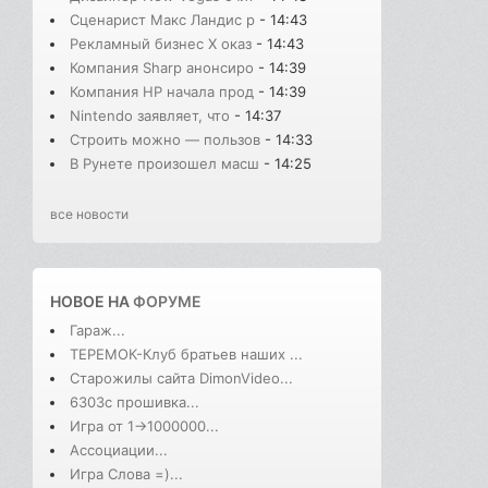
Сценарист Макс Ландис р
- 14:43
Рекламный бизнес X оказ
- 14:43
Компания Sharp анонсиро
- 14:39
Компания HP начала прод
- 14:39
Nintendo заявляет, что
- 14:37
Строить можно — пользов
- 14:33
В Рунете произошел масш
- 14:25
все новости
НОВОЕ НА
ФОРУМЕ
Гараж...
ТЕРЕМОК-Клуб братьев наших ...
Старожилы сайта DimonVideo...
6303с прошивка...
Игра от 1->1000000...
Ассоциации...
Игра Слова =)...