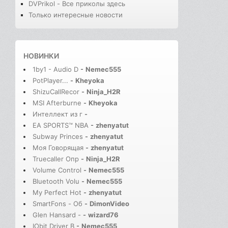
DVPrikol - Все приколы здесь
Только интересные новости
НОВИНКИ
1by1 - Audio D
-
Nemec555
PotPlayer...
-
Kheyoka
ShizuCallRecor
-
Ninja_H2R
MSI Afterburne
-
Kheyoka
Интеллект из г
-
EA SPORTS™ NBA
-
zhenyatut
Subway Princes
-
zhenyatut
Моя Говорящая
-
zhenyatut
Truecaller Опр
-
Ninja_H2R
Volume Control
-
Nemec555
Bluetooth Volu
-
Nemec555
My Perfect Hot
-
zhenyatut
SmartFons - Об
-
DimonVideo
Glen Hansard -
-
wizard76
IObit Driver B
-
Nemec555