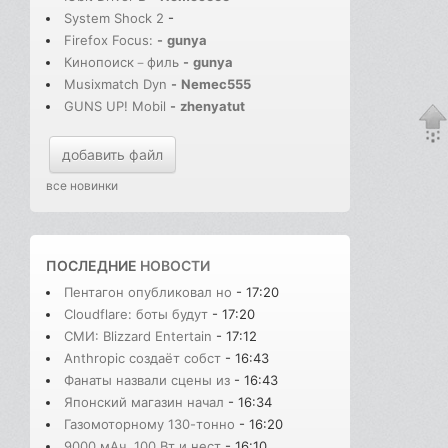
System Shock 2
-
Firefox Focus:
-
gunya
Кинопоиск－филь
-
gunya
Musixmatch Dyn
-
Nemec555
GUNS UP! Mobil
-
zhenyatut
добавить файл
все новинки
ПОСЛЕДНИЕ
НОВОСТИ
Пентагон опубликовал но
- 17:20
Cloudflare: боты будут
- 17:20
СМИ: Blizzard Entertain
- 17:12
Anthropic создаёт собст
- 16:43
Фанаты назвали сцены из
- 16:43
Японский магазин начал
- 16:34
Газомоторному 130-тонно
- 16:20
9000 мАч, 100 Вт и нест
- 16:10