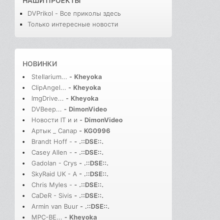
НАШИ ПРОЕКТЫ
DVPrikol - Все приколы здесь
Только интересные новости
НОВИНКИ
Stellarium...
-
Kheyoka
ClipAngel...
-
Kheyoka
ImgDrive...
-
Kheyoka
DVBeep...
-
DimonVideo
Новости IT и и
-
DimonVideo
Артык _ Сапар
-
KG0996
Brandt Hoff -
-
.::DSE::.
Casey Allen -
-
.::DSE::.
Gadolan - Crys
-
.::DSE::.
SkyRaid UK - A
-
.::DSE::.
Chris Myles -
-
.::DSE::.
CaDeR - Sivis
-
.::DSE::.
Armin van Buur
-
.::DSE::.
MPC-BE...
-
Kheyoka