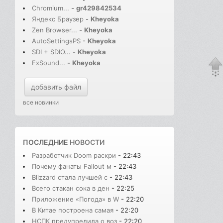
Chromium...
-
gr429842534
Яндекс Браузер
-
Kheyoka
Zen Browser...
-
Kheyoka
AutoSettingsPS
-
Kheyoka
SDI + SDIO...
-
Kheyoka
FxSound...
-
Kheyoka
добавить файл
все новинки
ПОСЛЕДНИЕ
НОВОСТИ
Разработчик Doom раскри
- 22:43
Почему фанаты Fallout м
- 22:43
Blizzard стала лучшей с
- 22:43
Всего стакан сока в ден
- 22:25
Приложение «Погода» в W
- 22:20
В Китае построена самая
- 22:20
НСПК предупредила о воз
- 22:20