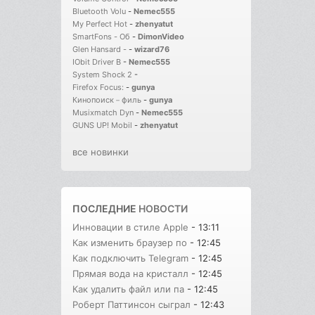
Bluetooth Volu
-
Nemec555
My Perfect Hot
-
zhenyatut
SmartFons - Об
-
DimonVideo
Glen Hansard -
-
wizard76
IObit Driver B
-
Nemec555
System Shock 2
-
Firefox Focus:
-
gunya
Кинопоиск－филь
-
gunya
Musixmatch Dyn
-
Nemec555
GUNS UP! Mobil
-
zhenyatut
все новинки
ПОСЛЕДНИЕ
НОВОСТИ
Инновации в стиле Apple
- 13:11
Как изменить браузер по
- 12:45
Как подключить Telegram
- 12:45
Прямая вода на кристалл
- 12:45
Как удалить файл или па
- 12:45
Роберт Паттинсон сыграл
- 12:43