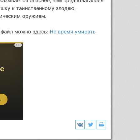
казывается опаснее, чем предполагалось
ушку к таинственному злодею,
ическим оружием.
 файл можно здесь:
Не время умирать