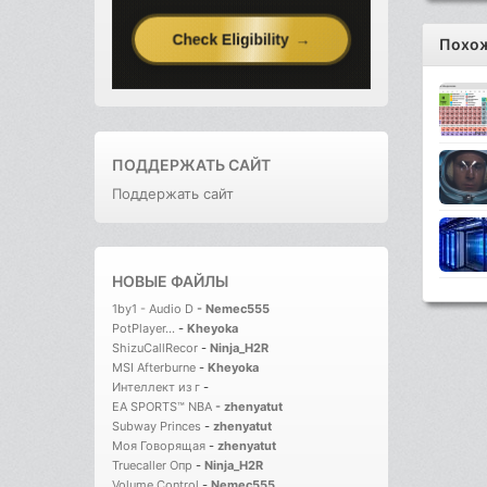
Похож
ПОДДЕРЖАТЬ САЙТ
Поддержать сайт
НОВЫЕ ФАЙЛЫ
1by1 - Audio D
-
Nemec555
PotPlayer...
-
Kheyoka
ShizuCallRecor
-
Ninja_H2R
MSI Afterburne
-
Kheyoka
Интеллект из г
-
EA SPORTS™ NBA
-
zhenyatut
Subway Princes
-
zhenyatut
Моя Говорящая
-
zhenyatut
Truecaller Опр
-
Ninja_H2R
Volume Control
-
Nemec555