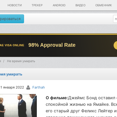
НОВОСТИ
ТРЕКЕР
ANDROID
ВИДЕО
ОБМЕННИК
рироваться
я
Не время умирать
емя умирать
11 января 2022
Farthah
О фильме:
Джеймс Бонд оставил 
спокойной жизнью на Ямайке. Все
его старый друг Феликс Лейтер 