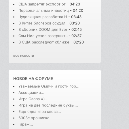
США запретят экспорт от
- 04:20
Первоначальные инвестиц
- 04:20
Чудовищная разработка H
- 03:43
В Китае блогеров осудил
- 03:20
В сборник DOOM для Ever
- 02:45
Сэм Нил успел завершить
- 02:37
В США расследуют сближе
- 02:20
все новости
НОВОЕ НА
ФОРУМЕ
Уважаемые Омичи и гости гор...
Ассоциации...
Игра Слова =)...
Игра на две последние буквы...
Еще одна игра слова...
6303с прошивка...
Гараж...