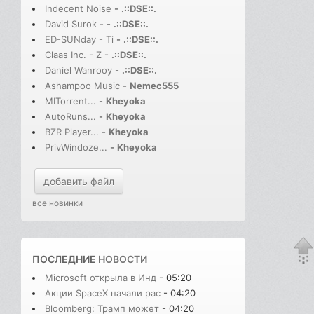
Indecent Noise
-
.::DSE::.
David Surok -
-
.::DSE::.
ED-SUNday - Ti
-
.::DSE::.
Claas Inc. - Z
-
.::DSE::.
Daniel Wanrooy
-
.::DSE::.
Ashampoo Music
-
Nemec555
MITorrent...
-
Kheyoka
AutoRuns...
-
Kheyoka
BZR Player...
-
Kheyoka
PrivWindoze...
-
Kheyoka
добавить файл
все новинки
ПОСЛЕДНИЕ
НОВОСТИ
Microsoft открыла в Инд
- 05:20
Акции SpaceX начали рас
- 04:20
Bloomberg: Трамп может
- 04:20