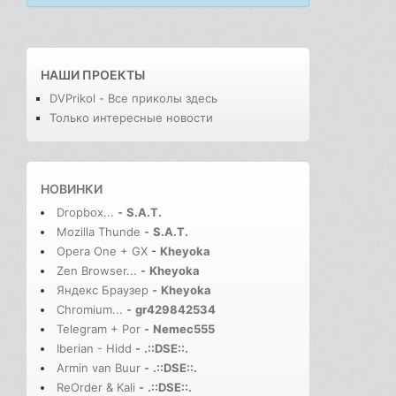
НАШИ ПРОЕКТЫ
DVPrikol - Все приколы здесь
Только интересные новости
НОВИНКИ
Dropbox...
-
S.A.T.
Mozilla Thunde
-
S.A.T.
Opera One + GX
-
Kheyoka
Zen Browser...
-
Kheyoka
Яндекс Браузер
-
Kheyoka
Chromium...
-
gr429842534
Telegram + Por
-
Nemec555
Iberian - Hidd
-
.::DSE::.
Armin van Buur
-
.::DSE::.
ReOrder & Kali
-
.::DSE::.