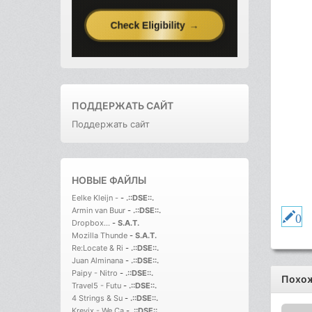
ПОДДЕРЖАТЬ САЙТ
Поддержать сайт
НОВЫЕ ФАЙЛЫ
Eelke Kleijn -
-
.::DSE::.
Armin van Buur
-
.::DSE::.
0
Dropbox...
-
S.A.T.
Mozilla Thunde
-
S.A.T.
Re:Locate & Ri
-
.::DSE::.
Juan Alminana
-
.::DSE::.
Paipy - Nitro
-
.::DSE::.
Похож
Travel5 - Futu
-
.::DSE::.
4 Strings & Su
-
.::DSE::.
Krevix - We Ca
-
.::DSE::.