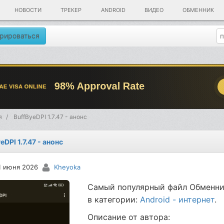
НОВОСТИ
ТРЕКЕР
ANDROID
ВИДЕО
ОБМЕННИК
рироваться
я
BuffByeDPI 1.7.47 - анонс
eDPI 1.7.47 - анонс
1 июня 2026
Kheyoka
Самый популярный файл Обменни
в категории:
Android - интернет
.
Описание от автора: