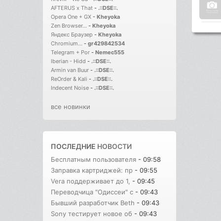
AFTERUS x That
-
.::DSE::.
Opera One + GX
-
Kheyoka
Zen Browser...
-
Kheyoka
Яндекс Браузер
-
Kheyoka
Chromium...
-
gr429842534
Telegram + Por
-
Nemec555
Iberian - Hidd
-
.::DSE::.
Armin van Buur
-
.::DSE::.
ReOrder & Kali
-
.::DSE::.
Indecent Noise
-
.::DSE::.
все новинки
ПОСЛЕДНИЕ
НОВОСТИ
Бесплатным пользователя
- 09:58
Заправка картриджей: пр
- 09:55
Vera поддерживает до 1,
- 09:45
Переводчица "Одиссеи" с
- 09:43
Бывший разработчик Beth
- 09:43
Sony тестирует новое об
- 09:43