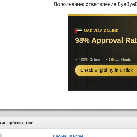
Дополнение: ответвление ByeBye
ие публикации:
Про наши игры