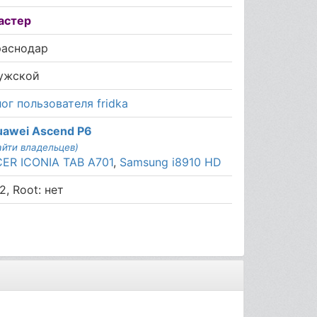
астер
раснодар
ужской
ог пользователя fridka
uawei Ascend P6
айти владельцев)
CER ICONIA TAB A701
,
Samsung i8910 HD
2, Root: нет