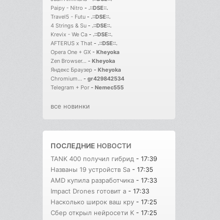
Paipy - Nitro
-
.::DSE::.
Travel5 - Futu
-
.::DSE::.
4 Strings & Su
-
.::DSE::.
Krevix - We Ca
-
.::DSE::.
AFTERUS x That
-
.::DSE::.
Opera One + GX
-
Kheyoka
Zen Browser...
-
Kheyoka
Яндекс Браузер
-
Kheyoka
Chromium...
-
gr429842534
Telegram + Por
-
Nemec555
все новинки
ПОСЛЕДНИЕ
НОВОСТИ
TANK 400 получил гибрид
- 17:39
Названы 19 устройств Sa
- 17:35
AMD купила разработчика
- 17:33
Impact Drones готовит а
- 17:33
Насколько широк ваш кру
- 17:25
Сбер открыл нейросети K
- 17:25