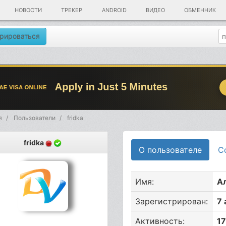
НОВОСТИ
ТРЕКЕР
ANDROID
ВИДЕО
ОБМЕННИК
рироваться
я
Пользователи
fridka
fridka
О пользователе
С
Имя:
А
Зарегистрирован:
7
Активность:
1