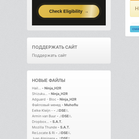
Н
см
ПОДДЕРЖАТЬ САЙТ
Поддержать сайт
НОВЫЕ ФАЙЛЫ
Hail...
-
Ninja_H2R
Shizuku...
-
Ninja_H2R
Adguard - Bloc
-
Ninja_H2R
Файловый менед
-
Muhoflu
Eelke Kleijn -
-
.::DSE::.
Armin van Buur
-
.::DSE::.
Dropbox...
-
S.A.T.
Mozilla Thunde
-
S.A.T.
Re:Locate & Ri
-
.::DSE::.
Juan Alminana
-
.::DSE::.