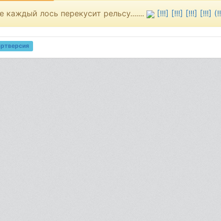
е каждый лось перекусит рельсу.......
[!!!] [!!!] [!!!] [!!!] (!!
артверсия