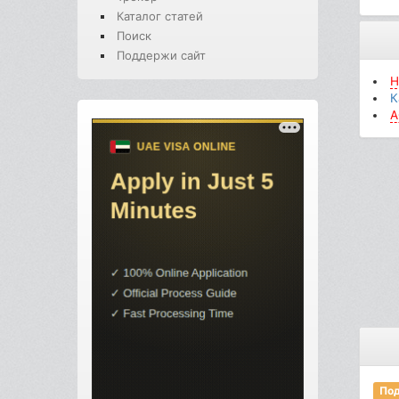
Каталог статей
Поиск
Поддержи сайт
H
К
A
Под