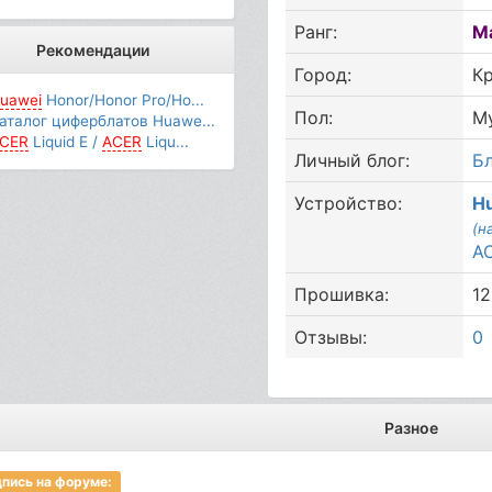
Ранг:
М
Рекомендации
Город:
К
uawei
Honor/Honor Pro/Ho...
Пол:
М
аталог циферблатов Huawe...
CER
Liquid E /
ACER
Liqu...
Личный блог:
Бл
Устройство:
H
(н
A
Прошивка:
12
Отзывы:
0
Разное
пись на форуме: