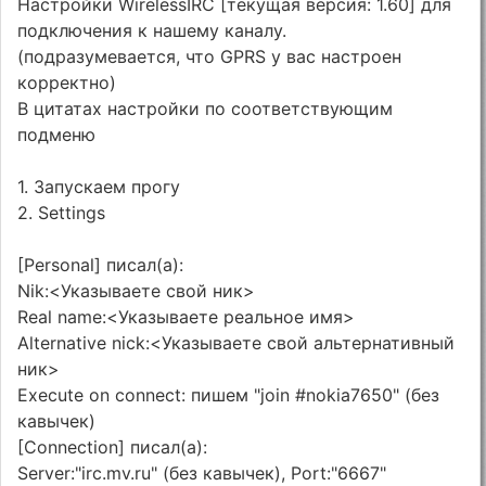
Настройки WirelessIRC [текущая версия: 1.60] для
подключения к нашему каналу.
(подразумевается, что GPRS у вас настроен
корректно)
В цитатах настройки по соответствующим
подменю
1. Запускаем прогу
2. Settings
[Personal] писал(а):
Nik:<Указываете свой ник>
Real name:<Указываете реальное имя>
Alternative nick:<Указываете свой альтернативный
ник>
Execute on connect: пишем "join #nokia7650" (без
кавычек)
[Connection] писал(а):
Server:"irc.mv.ru" (без кавычек), Port:"6667"