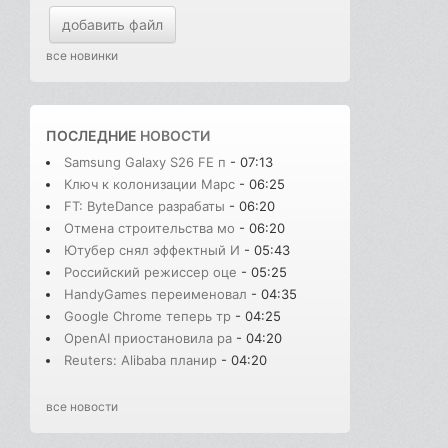
добавить файл
все новинки
ПОСЛЕДНИЕ
НОВОСТИ
Samsung Galaxy S26 FE п
- 07:13
Ключ к колонизации Марс
- 06:25
FT: ByteDance разрабаты
- 06:20
Отмена строительства мо
- 06:20
Ютубер снял эффектный И
- 05:43
Российский режиссер оце
- 05:25
HandyGames переименовал
- 04:35
Google Chrome теперь тр
- 04:25
OpenAI приостановила ра
- 04:20
Reuters: Alibaba планир
- 04:20
все новости