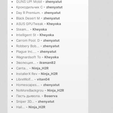
GUNS UP! Mobil
-
zhenyatut
Крокодильчик С
-
zhenyatut
Day R Premium.
-
zhenyatut
Black Desert M
-
zhenyatut
ASUS GPUTweak
-
Kheyoka
Steam...
-
Kheyoka
Intelligent St
-
Kheyoka
Carrom Pool: D
-
zhenyatut
Robbery Bob...
-
zhenyatut
Plague Inc....
-
zhenyatut
Wagnardsoft To
-
Kheyoka
Эволюция...
-
iksman82
Canta...
-
Ninja_H2R
InstallerX Rev
-
Ninja_H2R
LibreWolf...
-
vitan04
Homescapes...
-
zhenyatut
NoMoreBackgrou
-
Ninja_H2R
Пасть дьявола.
-
Boserva
Sniper 3D...
-
zhenyatut
Hail...
-
Ninja_H2R