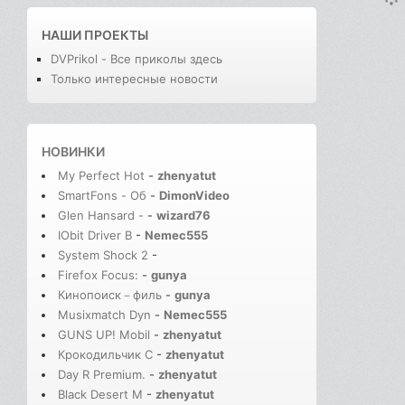
НАШИ ПРОЕКТЫ
DVPrikol - Все приколы здесь
Только интересные новости
НОВИНКИ
My Perfect Hot
-
zhenyatut
SmartFons - Об
-
DimonVideo
Glen Hansard -
-
wizard76
IObit Driver B
-
Nemec555
System Shock 2
-
Firefox Focus:
-
gunya
Кинопоиск－филь
-
gunya
Musixmatch Dyn
-
Nemec555
GUNS UP! Mobil
-
zhenyatut
Крокодильчик С
-
zhenyatut
Day R Premium.
-
zhenyatut
Black Desert M
-
zhenyatut