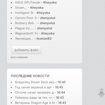
ASUS GPUTweak
-
Kheyoka
Steam...
-
Kheyoka
Intelligent St
-
Kheyoka
Carrom Pool: D
-
zhenyatut
Robbery Bob...
-
zhenyatut
Plague Inc....
-
zhenyatut
Wagnardsoft To
-
Kheyoka
Эволюция...
-
iksman82
добавить файл
все новинки
ПОСЛЕДНИЕ
НОВОСТИ
Владелец Steam Deck вер
- 16:45
Год синих экранов и арт
- 16:45
Chrome начал занимать д
- 16:44
Геймеры рады за тех, кт
- 16:43
Ветераны Dragon Age и M
- 16:43