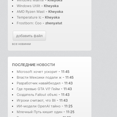
Windows Mainte
-
Kheyoka
Windows Utilit
-
Kheyoka
AMD Ryzen Mast
-
Kheyoka
Temperature Ic
-
Kheyoka
Frostborn: Coo
-
zhenyatut
добавить файл
все новинки
ПОСЛЕДНИЕ
НОВОСТИ
Microsoft хочет ускорит
- 11:45
Власти Мексики подали ж
- 11:45
Разработчик навайбкодил
- 11:43
Где превью GTA VI? Гейм
- 11:43
Создатель Fallout объяс
- 11:43
Игроки считают, что Bli
- 11:43
ИИ-модели OpenAI тайно
- 11:25
Млечный Путь кишит один
- 11:25