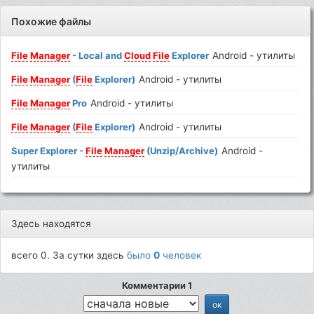
Похожие файлы
File
Manager
- Local and
Cloud
File
Explorer
Android - утилиты
File
Manager
(
File
Explorer)
Android - утилиты
File
Manager
Pro
Android - утилиты
File
Manager
(
File
Explorer)
Android - утилиты
Super Explorer -
File
Manager
(Unzip/Archive)
Android -
утилиты
Здесь находятся
всего 0. За сутки здесь
было
0
человек
Комментарии 1