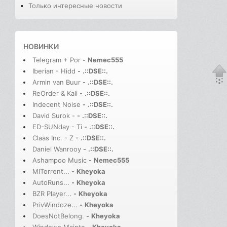
Только интересные новости
НОВИНКИ
Telegram + Por
-
Nemec555
Iberian - Hidd
-
.::DSE::.
Armin van Buur
-
.::DSE::.
ReOrder & Kali
-
.::DSE::.
Indecent Noise
-
.::DSE::.
David Surok -
-
.::DSE::.
ED-SUNday - Ti
-
.::DSE::.
Claas Inc. - Z
-
.::DSE::.
Daniel Wanrooy
-
.::DSE::.
Ashampoo Music
-
Nemec555
MITorrent...
-
Kheyoka
AutoRuns...
-
Kheyoka
BZR Player...
-
Kheyoka
PrivWindoze...
-
Kheyoka
DoesNotBelong.
-
Kheyoka