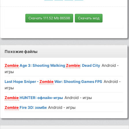
Скачать 111.52 Mb 86598
Скачать мод
Похожие файлы
Zombie
Age 3: Shooting Walking
Zombie
: Dead City
Android -
игры
Last Hope Sniper -
Zombie
War: Shooting Games FPS
Android -
игры
Zombie
HUNTER: офлайн-игры
Android - игры
Zombie
Fire 3D: зомби
Android - игры