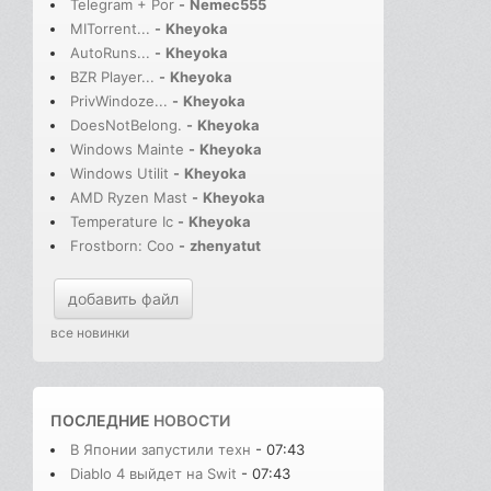
Telegram + Por
-
Nemec555
MITorrent...
-
Kheyoka
AutoRuns...
-
Kheyoka
BZR Player...
-
Kheyoka
PrivWindoze...
-
Kheyoka
DoesNotBelong.
-
Kheyoka
Windows Mainte
-
Kheyoka
Windows Utilit
-
Kheyoka
AMD Ryzen Mast
-
Kheyoka
Temperature Ic
-
Kheyoka
Frostborn: Coo
-
zhenyatut
добавить файл
все новинки
ПОСЛЕДНИЕ
НОВОСТИ
В Японии запустили техн
- 07:43
Diablo 4 выйдет на Swit
- 07:43