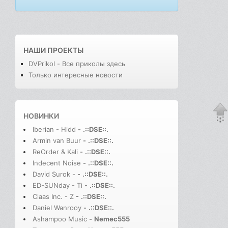
НАШИ ПРОЕКТЫ
DVPrikol - Все приколы здесь
Только интересные новости
НОВИНКИ
Iberian - Hidd
-
.::DSE::.
Armin van Buur
-
.::DSE::.
ReOrder & Kali
-
.::DSE::.
Indecent Noise
-
.::DSE::.
David Surok -
-
.::DSE::.
ED-SUNday - Ti
-
.::DSE::.
Claas Inc. - Z
-
.::DSE::.
Daniel Wanrooy
-
.::DSE::.
Ashampoo Music
-
Nemec555