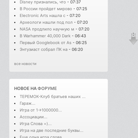
Disney признались, что
- 07:37
В России пройдет мирово
- 07:25
Electronic Arts нашла с
- 07:20
Археологи нашли под пол
- 07:20
NASA продлило научную м
- 07:20
В Warhammer 40,000 Dark
- 06:43
Первый Googlebook от As
- 06:25
Энтузиаст собрал ПК на
- 06:20
все новости
НОВОЕ НА
ФОРУМЕ
ТЕРЕМОК-Клуб братьев наших ...
Гараж...
Игра от 1->1000000...
Ассоциации...
Игра Слова =)...
Игра на две последние буквы...
Еще одна игра слова...