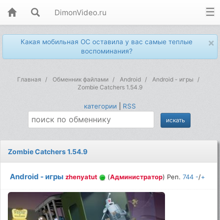
DimonVideo.ru
×
Какая мобильная ОС оставила у вас самые теплые
воспоминания?
Главная
Обменник файлами
Android
Android - игры
Zombie Catchers 1.54.9
категории
|
RSS
Zombie Catchers 1.54.9
Android - игры
zhenyatut
(
Администратор
) Реп.
744
-
/
+