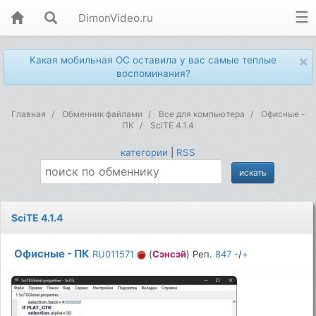
DimonVideo.ru
×
Какая мобильная ОС оставила у вас самые теплые
воспоминания?
Главная
Обменник файлами
Все для компьютера
Офисные -
ПК
SciTE 4.1.4
категории
|
RSS
SciTE 4.1.4
Офисные - ПК
RU011571
(
Сэнсэй
) Реп.
847
-
/
+