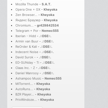
Mozilla Thunde
-
S.A.T.
Opera One + GX
-
Kheyoka
Zen Browser...
-
Kheyoka
Яндекс Браузер
-
Kheyoka
Chromium...
-
gr429842534
Telegram + Por
-
Nemec555
Iberian - Hidd
-
.::DSE::.
Armin van Buur
-
.::DSE::.
ReOrder & Kali
-
.::DSE::.
Indecent Noise
-
.::DSE::.
David Surok -
-
.::DSE::.
ED-SUNday - Ti
-
.::DSE::.
Claas Inc. - Z
-
.::DSE::.
Daniel Wanrooy
-
.::DSE::.
Ashampoo Music
-
Nemec555
MITorrent...
-
Kheyoka
AutoRuns...
-
Kheyoka
BZR Player...
-
Kheyoka
PrivWindoze...
-
Kheyoka