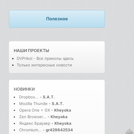
Полезное
НАШИ ПРОЕКТЫ
DVPrikol - Все приколы здесь
Только интересные новости
НОВИНКИ
Dropbox...
-
S.A.T.
Mozilla Thunde
-
S.A.T.
Opera One + GX
-
Kheyoka
Zen Browser...
-
Kheyoka
Яндекс Браузер
-
Kheyoka
Chromium...
-
gr429842534