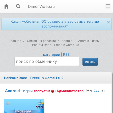
DimonVideo.ru
×
Какая мобильная ОС оставила у вас самые теплые
воспоминания?
Главная
Обменник файлами
Android
Android - игры
Parkour Race - Freerun Game 1.9.2
категории
|
RSS
Parkour Race - Freerun Game 1.9.2
Android - игры
zhenyatut
(
Администратор
) Реп.
744
-
/
+