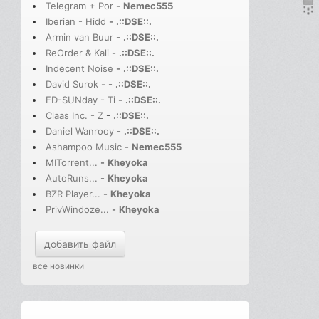
Telegram + Por
-
Nemec555
Iberian - Hidd
-
.::DSE::.
Armin van Buur
-
.::DSE::.
ReOrder & Kali
-
.::DSE::.
Indecent Noise
-
.::DSE::.
David Surok -
-
.::DSE::.
ED-SUNday - Ti
-
.::DSE::.
Claas Inc. - Z
-
.::DSE::.
Daniel Wanrooy
-
.::DSE::.
Ashampoo Music
-
Nemec555
MITorrent...
-
Kheyoka
AutoRuns...
-
Kheyoka
BZR Player...
-
Kheyoka
PrivWindoze...
-
Kheyoka
добавить файл
все новинки