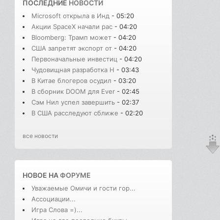
ПОСЛЕДНИЕ
НОВОСТИ
Microsoft открыла в Инд
- 05:20
Акции SpaceX начали рас
- 04:20
Bloomberg: Трамп может
- 04:20
США запретят экспорт от
- 04:20
Первоначальные инвестиц
- 04:20
Чудовищная разработка H
- 03:43
В Китае блогеров осудил
- 03:20
В сборник DOOM для Ever
- 02:45
Сэм Нил успел завершить
- 02:37
В США расследуют сближе
- 02:20
все новости
НОВОЕ НА
ФОРУМЕ
Уважаемые Омичи и гости гор...
Ассоциации...
Игра Слова =)...