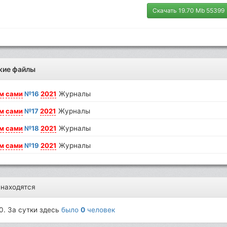
Скачать 19.70 Mb 55399
жие файлы
м
сами
№16
2021
Журналы
м
сами
№17
2021
Журналы
м
сами
№18
2021
Журналы
м
сами
№19
2021
Журналы
 находятся
0. За сутки здесь
было
0
человек