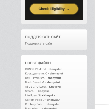
ПОДДЕРЖАТЬ САЙТ
Поддержать сайт
НОВЫЕ ФАЙЛЫ
GUNS UP! Mobil
-
zhenyatut
Крокодильчик С
-
zhenyatut
Day R Premium.
-
zhenyatut
Black Desert M
-
zhenyatut
ASUS GPUTweak
-
Kheyoka
Steam...
-
Kheyoka
Intelligent St
-
Kheyoka
Carrom Pool: D
-
zhenyatut
Robbery Bob...
-
zhenyatut
Plague Inc....
-
zhenyatut