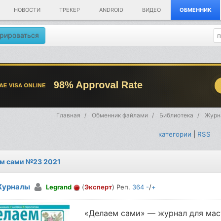
НОВОСТИ
ТРЕКЕР
ANDROID
ВИДЕО
ОБМЕННИК
рироваться
Главная
Обменник файлами
Библиотека
Журн
категории
|
RSS
м сами №23 2021
урналы
Legrand
(
Эксперт
) Реп.
364
-
/
+
«Делаем сами» — журнал для мас