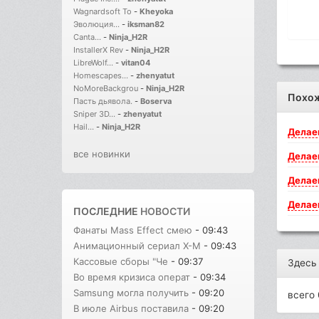
Wagnardsoft To
-
Kheyoka
Эволюция...
-
iksman82
Canta...
-
Ninja_H2R
InstallerX Rev
-
Ninja_H2R
LibreWolf...
-
vitan04
Homescapes...
-
zhenyatut
NoMoreBackgrou
-
Ninja_H2R
Похо
Пасть дьявола.
-
Boserva
Sniper 3D...
-
zhenyatut
Hail...
-
Ninja_H2R
Делае
все новинки
Делае
Делае
Делае
ПОСЛЕДНИЕ
НОВОСТИ
Фанаты Mass Effect смею
- 09:43
Анимационный сериал X-M
- 09:43
Кассовые сборы "Че
- 09:37
Здесь
Во время кризиса операт
- 09:34
Samsung могла получить
- 09:20
всего 
В июле Airbus поставила
- 09:20