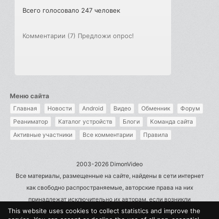
Всего голосовало 247 человек
Комментарии (7)
Предложи опрос!
Меню сайта
Главная
Новости
Android
Видео
Обменник
Форум
Реаниматор
Каталог устройств
Блоги
Команда сайта
Активные участники
Все комментарии
Правила
2003-2026 DimonVideo
Все материалы, размещенные на сайте, найдены в сети интернет
как свободно распространяемые, авторские права на них
принадлежат исключительно их авторам, если возникли
This website uses cookies to collect statistics and improve the
претензии - пишите на admin@dimonvideo.ru