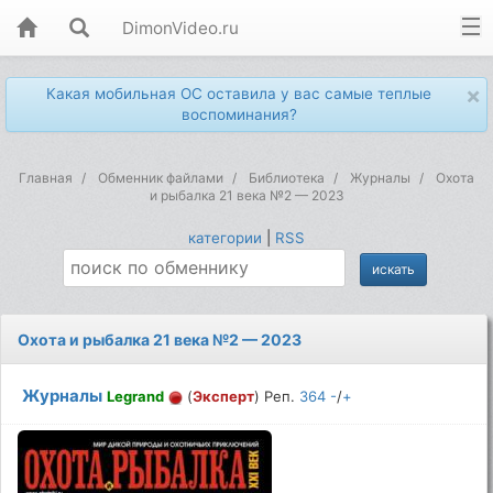
DimonVideo.ru
×
Какая мобильная ОС оставила у вас самые теплые
воспоминания?
Главная
Обменник файлами
Библиотека
Журналы
Охота
и рыбалка 21 века №2 — 2023
категории
|
RSS
Охота и рыбалка 21 века №2 — 2023
Журналы
Legrand
(
Эксперт
) Реп.
364
-
/
+