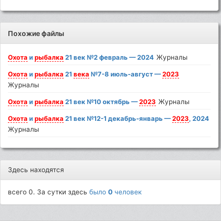
Похожие файлы
Охота
и
рыбалка
21 век №2 февраль — 2024
Журналы
Охота
и
рыбалка
21
века
№7-8 июль-август —
2023
Журналы
Охота
и
рыбалка
21 век №10 октябрь —
2023
Журналы
Охота
и
рыбалка
21 век №12-1 декабрь-январь —
2023
, 2024
Журналы
Здесь находятся
всего 0. За сутки здесь
было
0
человек