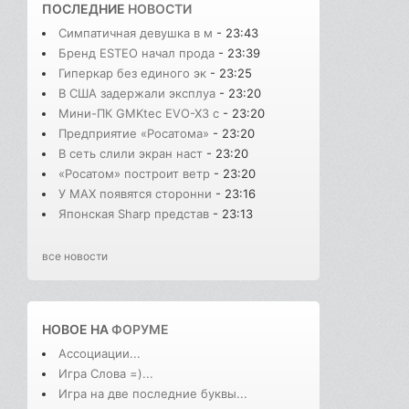
ПОСЛЕДНИЕ
НОВОСТИ
Симпатичная девушка в м
- 23:43
Бренд ESTEO начал прода
- 23:39
Гиперкар без единого эк
- 23:25
В США задержали эксплуа
- 23:20
Мини-ПК GMKtec EVO-X3 с
- 23:20
Предприятие «Росатома»
- 23:20
В сеть слили экран наст
- 23:20
«Росатом» построит ветр
- 23:20
У MAX появятся сторонни
- 23:16
Японская Sharp представ
- 23:13
все новости
НОВОЕ НА
ФОРУМЕ
Ассоциации...
Игра Слова =)...
Игра на две последние буквы...