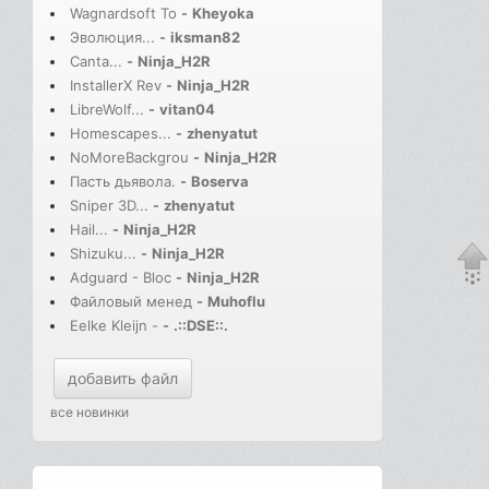
Wagnardsoft To
-
Kheyoka
Эволюция...
-
iksman82
Canta...
-
Ninja_H2R
InstallerX Rev
-
Ninja_H2R
LibreWolf...
-
vitan04
Homescapes...
-
zhenyatut
NoMoreBackgrou
-
Ninja_H2R
Пасть дьявола.
-
Boserva
Sniper 3D...
-
zhenyatut
Hail...
-
Ninja_H2R
Shizuku...
-
Ninja_H2R
Adguard - Bloc
-
Ninja_H2R
Файловый менед
-
Muhoflu
Eelke Kleijn -
-
.::DSE::.
добавить файл
все новинки