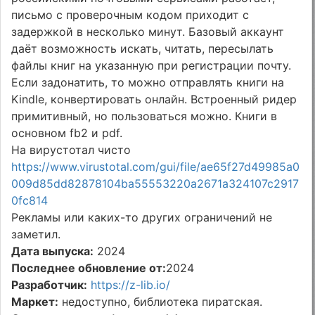
письмо с проверочным кодом приходит с
задержкой в несколько минут. Базовый аккаунт
даёт возможность искать, читать, пересылать
файлы книг на указанную при регистрации почту.
Если задонатить, то можно отправлять книги на
Kindle, конвертировать онлайн. Встроенный ридер
примитивный, но пользоваться можно. Книги в
основном fb2 и pdf.
На вирустотал чисто
https://www.virustotal.com/gui/file/ae65f27d49985a0
009d85dd82878104ba55553220a2671a324107c2917
0fc814
Рекламы или каких-то других ограничений не
заметил.
Дата выпуска:
2024
Последнее обновление от:
2024
Разработчик:
https://z-lib.io/
Маркет:
недоступно, библиотека пиратская.