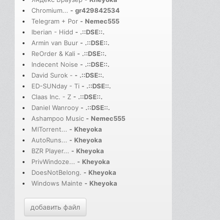
Chromium...
-
gr429842534
Telegram + Por
-
Nemec555
Iberian - Hidd
-
.::DSE::.
Armin van Buur
-
.::DSE::.
ReOrder & Kali
-
.::DSE::.
Indecent Noise
-
.::DSE::.
David Surok -
-
.::DSE::.
ED-SUNday - Ti
-
.::DSE::.
Claas Inc. - Z
-
.::DSE::.
Daniel Wanrooy
-
.::DSE::.
Ashampoo Music
-
Nemec555
MITorrent...
-
Kheyoka
AutoRuns...
-
Kheyoka
BZR Player...
-
Kheyoka
PrivWindoze...
-
Kheyoka
DoesNotBelong.
-
Kheyoka
Windows Mainte
-
Kheyoka
добавить файл