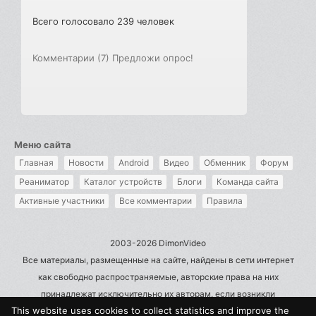
Всего голосовало 239 человек
Комментарии (7)
Предложи опрос!
Меню сайта
Главная
Новости
Android
Видео
Обменник
Форум
Реаниматор
Каталог устройств
Блоги
Команда сайта
Активные участники
Все комментарии
Правила
2003-2026 DimonVideo
Все материалы, размещенные на сайте, найдены в сети интернет
как свободно распространяемые, авторские права на них
принадлежат исключительно их авторам, если возникли
This website uses cookies to collect statistics and improve the
претензии - пишите на admin@dimonvideo.ru