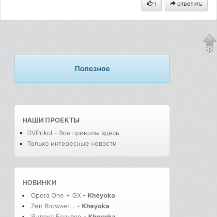
ответить
1
Полезное
НАШИ ПРОЕКТЫ
DVPrikol - Все приколы здесь
Только интересные новости
НОВИНКИ
Opera One + GX
-
Kheyoka
Zen Browser...
-
Kheyoka
Яндекс Браузер
-
Kheyoka