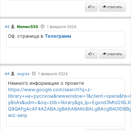
ответить
0
#4
Nemec555
1 февраля 2024
Оф. страница в
Телеграмм
ответить
1
#4
segras
1 февраля 2024
Немного информации о проекте
https://www.google.com/search?q=z-
library+на+русском&newwindow=1&client=opera&hs
yBoAs&udm=&oq=zlib+library&gs_lp=Egxnd3Mtd
Q9QAFgAcAF4AZABAJgBAKABAKoBALgBAcgBAOIDBBgA
wiz-serp