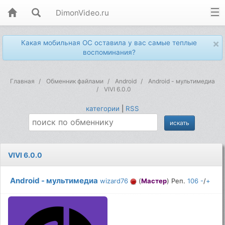
DimonVideo.ru
×
Какая мобильная ОС оставила у вас самые теплые
воспоминания?
Главная
Обменник файлами
Android
Android - мультимедиа
VIVI 6.0.0
категории
|
RSS
VIVI 6.0.0
Android - мультимедиа
wizard76
(
Мастер
) Реп.
106
-
/
+