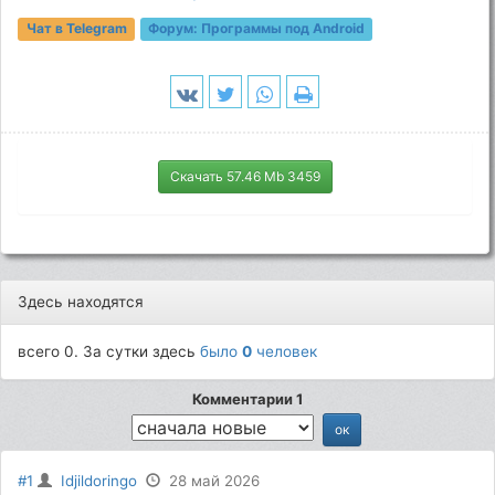
Чат в Telegram
Форум:
Программы под Android
Скачать 57.46 Mb 3459
Здесь находятся
всего 0. За сутки здесь
было
0
человек
Комментарии 1
#1
Idjildoringo
28 май 2026