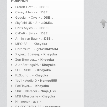
НОВИНКИ
Brandt Hoff -
-
.::DSE::.
Casey Allen -
-
.::DSE::.
Gadolan - Crys
-
.::DSE::.
SkyRaid UK - A
-
.::DSE::.
Chris Myles -
-
.::DSE::.
CaDeR - Sivis
-
.::DSE::.
Armin van Buur
-
.::DSE::.
MPC-BE...
-
Kheyoka
Chromium...
-
gr429842534
Яндекс Браузер
-
Kheyoka
Zen Browser...
-
Kheyoka
AutoSettingsPS
-
Kheyoka
SDI + SDIO...
-
Kheyoka
FxSound...
-
Kheyoka
1by1 - Audio D
-
Nemec555
PotPlayer...
-
Kheyoka
ShizuCallRecor
-
Ninja_H2R
MSI Afterburne
-
Kheyoka
Интеллект из г
-
EA SPORTS™ NBA
-
zhenyatut