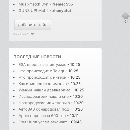
Musixmatch Dyn
-
Nemec555
GUNS UP! Mobil
-
zhenyatut
добавить файл
все новинки
ПОСЛЕДНИЕ
НОВОСТИ
ESA предлагает энтузиас
- 10:25
Что происходит с Telegr
- 10:25
Что происходит с интерн
- 10:25
Как изменение климата в
- 10:25
Ученые нашли древнеримс
- 10:25
Исследователи нашли спо
- 10:20
Новгородские инженеры з
- 10:20
АвтоВАЗ обнародовал под
- 10:20
Apple перевезла 600 тон
- 10:11
Сэм Нилл успел закончит
- 09:43