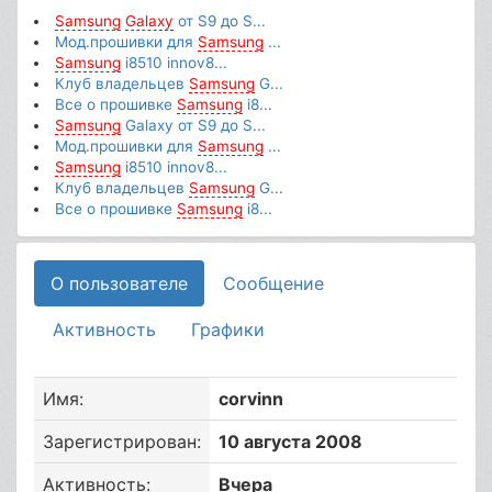
Samsung
Galaxy
от S9 до S...
Мод.прошивки для
Samsung
...
Samsung
i8510 innov8...
Клуб владельцев
Samsung
G...
Все о прошивке
Samsung
i8...
Samsung
Galaxy от S9 до S...
Мод.прошивки для
Samsung
...
Samsung
i8510 innov8...
Клуб владельцев
Samsung
G...
Все о прошивке
Samsung
i8...
О пользователе
Сообщение
Активность
Графики
Имя:
corvinn
Зарегистрирован:
10 августа 2008
Активность:
Вчера