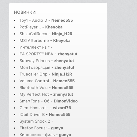
НОВИНКИ
1by1 - Audio D
-
Nemec555
PotPlayer...
-
Kheyoka
ShizuCallRecor
-
Ninja_H2R
MSI Afterburne
-
Kheyoka
Интеллект из г
-
EA SPORTS™ NBA
-
zhenyatut
Subway Princes
-
zhenyatut
Моя Говорящая
-
zhenyatut
Truecaller Опр
-
Ninja_H2R
Volume Control
-
Nemec555
Bluetooth Volu
-
Nemec555
My Perfect Hot
-
zhenyatut
SmartFons - Об
-
DimonVideo
Glen Hansard -
-
wizard76
IObit Driver B
-
Nemec555
System Shock 2
-
Firefox Focus:
-
gunya
Кинопоиск－филь
-
gunya