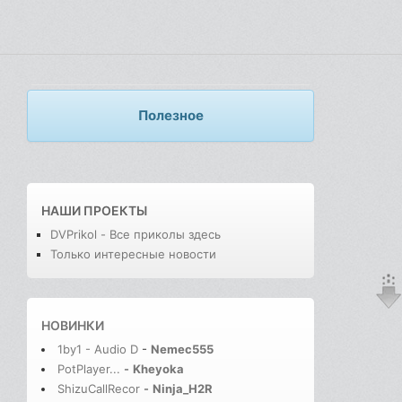
Полезное
НАШИ ПРОЕКТЫ
DVPrikol - Все приколы здесь
Только интересные новости
НОВИНКИ
1by1 - Audio D
-
Nemec555
PotPlayer...
-
Kheyoka
ShizuCallRecor
-
Ninja_H2R