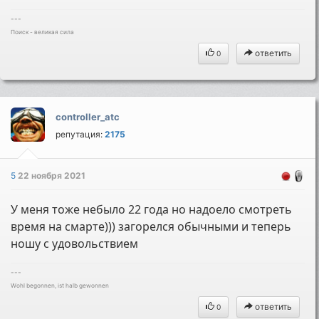
---
Поиск - великая сила
ответить
0
controller_atc
репутация:
2175
5
22 ноября 2021
У меня тоже небыло 22 года но надоело смотреть
время на смарте))) загорелся обычными и теперь
ношу с удовольствием
---
Wohl begonnen, ist halb gewonnen
ответить
0