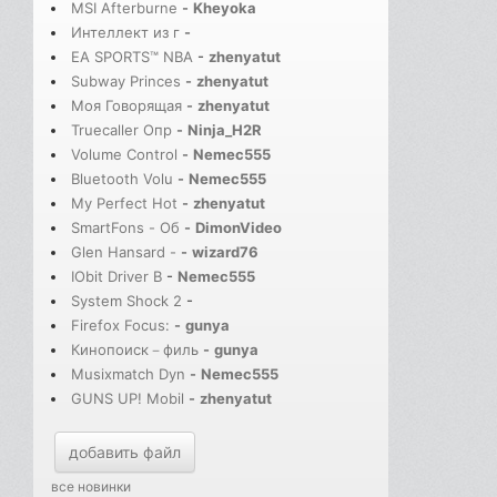
MSI Afterburne
-
Kheyoka
Интеллект из г
-
EA SPORTS™ NBA
-
zhenyatut
Subway Princes
-
zhenyatut
Моя Говорящая
-
zhenyatut
Truecaller Опр
-
Ninja_H2R
Volume Control
-
Nemec555
Bluetooth Volu
-
Nemec555
My Perfect Hot
-
zhenyatut
SmartFons - Об
-
DimonVideo
Glen Hansard -
-
wizard76
IObit Driver B
-
Nemec555
System Shock 2
-
Firefox Focus:
-
gunya
Кинопоиск－филь
-
gunya
Musixmatch Dyn
-
Nemec555
GUNS UP! Mobil
-
zhenyatut
добавить файл
все новинки