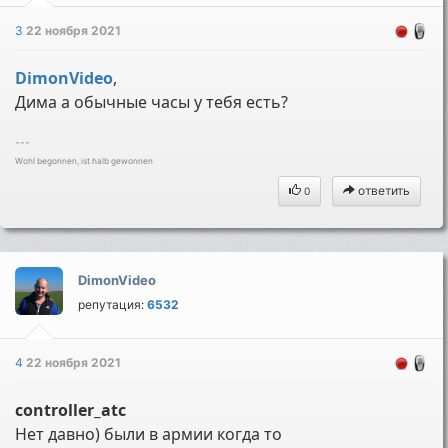
3
22 ноября 2021
DimonVideo
,
Дима а обычные часы у тебя есть?
---
Wohl begonnen, ist halb gewonnen
ответить
0
DimonVideo
репутация:
6532
4
22 ноября 2021
controller_atc
Нет давно) были в армии когда то