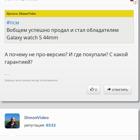
Цитата:
DimonVideo
#псм
Вобщем успешно продал и стал обладателем
Galaxy watch 5 44mm
А почему не про-версию? И где покупали? С какой
гарантией?
---
Хорошо жить можно когда это возможно
ответить
0
DimonVideo
репутация:
6532