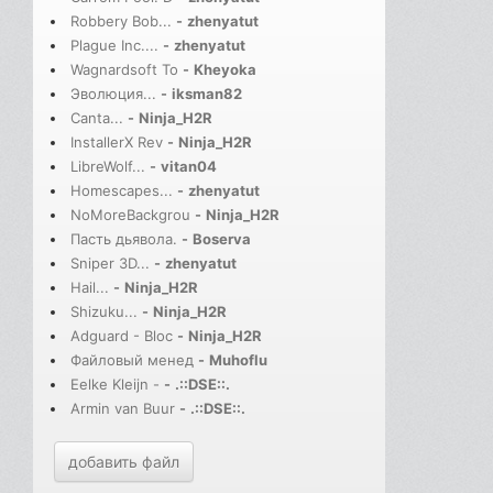
Robbery Bob...
-
zhenyatut
Plague Inc....
-
zhenyatut
Wagnardsoft To
-
Kheyoka
Эволюция...
-
iksman82
Canta...
-
Ninja_H2R
InstallerX Rev
-
Ninja_H2R
LibreWolf...
-
vitan04
Homescapes...
-
zhenyatut
NoMoreBackgrou
-
Ninja_H2R
Пасть дьявола.
-
Boserva
Sniper 3D...
-
zhenyatut
Hail...
-
Ninja_H2R
Shizuku...
-
Ninja_H2R
Adguard - Bloc
-
Ninja_H2R
Файловый менед
-
Muhoflu
Eelke Kleijn -
-
.::DSE::.
Armin van Buur
-
.::DSE::.
добавить файл