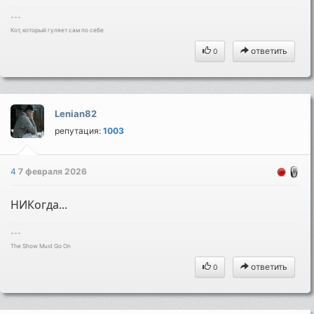
---
Кот, который гуляет сам по себе
ответить
0
Lenian82
репутация:
1003
4
7 февраля 2026
НИКогда...
---
The Show Must Go On
ответить
0