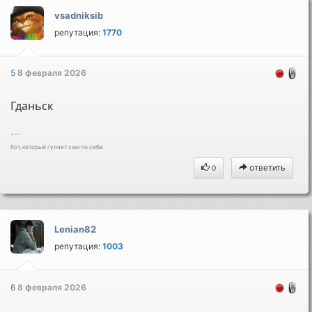
vsadniksib
репутация:
1770
5
8 февраля 2026
Гданьск
---
Кот, который гуляет сам по себе
ответить
0
Lenian82
репутация:
1003
6
8 февраля 2026