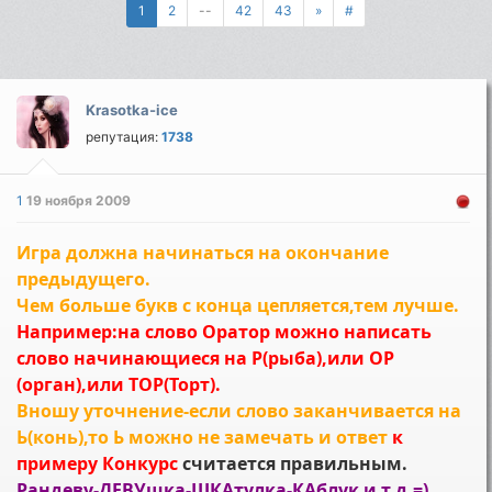
1
2
--
42
43
»
#
Krasotka-ice
репутация:
1738
1
19 ноября 2009
Игра должна начинаться на окончание
предыдущего.
Чем больше букв с конца цепляется,тем лучше.
Например:на слово Оратор можно написать
слово начинающиеся на Р(рыба),или ОР
(орган),или ТОР(Торт).
Вношу уточнение-если слово заканчивается на
Ь(конь),то Ь можно не замечать и ответ
к
примеру Конкурс
считается правильным.
Рандеву-ДЕВУшка-ШКАтулка-КАблук и т.д.=)