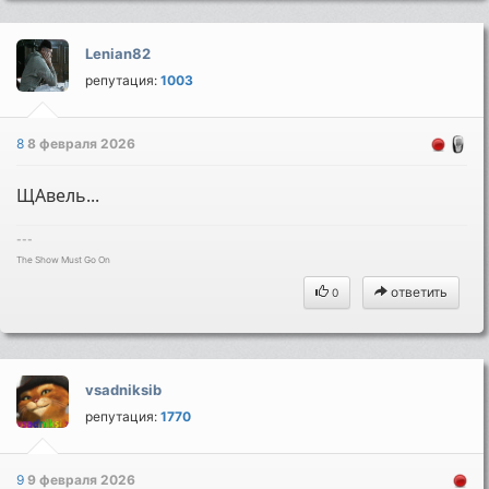
Lenian82
репутация:
1003
8
8 февраля 2026
ЩАвель...
---
The Show Must Go On
ответить
0
vsadniksib
репутация:
1770
9
9 февраля 2026