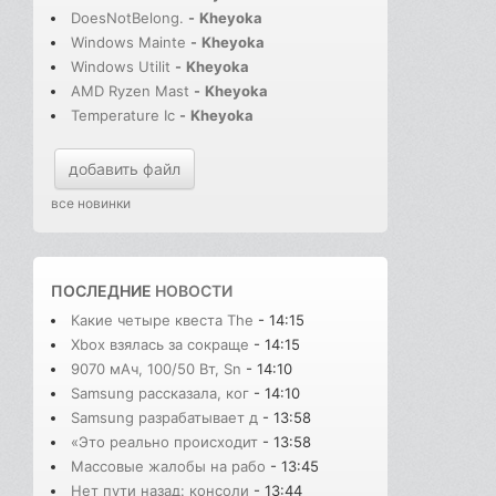
DoesNotBelong.
-
Kheyoka
Windows Mainte
-
Kheyoka
Windows Utilit
-
Kheyoka
AMD Ryzen Mast
-
Kheyoka
Temperature Ic
-
Kheyoka
добавить файл
все новинки
ПОСЛЕДНИЕ
НОВОСТИ
Какие четыре квеста The
- 14:15
Xbox взялась за сокраще
- 14:15
9070 мАч, 100/50 Вт, Sn
- 14:10
Samsung рассказала, ког
- 14:10
Samsung разрабатывает д
- 13:58
«Это реально происходит
- 13:58
Массовые жалобы на рабо
- 13:45
Нет пути назад: консоли
- 13:44