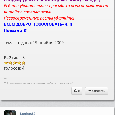
Ребята убидительная просьба ко всем,внимательно
читайте правала игры!
Несвоевременные посты удаляйте!
ВСЕМ ДОБРО ПОЖАЛОВАТЬ=)))!!!
Поехали;)))
тема создана:
19 ноября 2009
Рейтинг: 5
голосов:
4
---
"Я бы конечно промолчала,ну это прям вообще не в моем стиле."
ответить
0
Lenian82