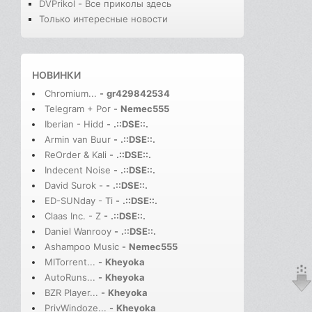
DVPrikol - Все приколы здесь
Только интересные новости
НОВИНКИ
Chromium...
-
gr429842534
Telegram + Por
-
Nemec555
Iberian - Hidd
-
.::DSE::.
Armin van Buur
-
.::DSE::.
ReOrder & Kali
-
.::DSE::.
Indecent Noise
-
.::DSE::.
David Surok -
-
.::DSE::.
ED-SUNday - Ti
-
.::DSE::.
Claas Inc. - Z
-
.::DSE::.
Daniel Wanrooy
-
.::DSE::.
Ashampoo Music
-
Nemec555
MITorrent...
-
Kheyoka
AutoRuns...
-
Kheyoka
BZR Player...
-
Kheyoka
PrivWindoze...
-
Kheyoka