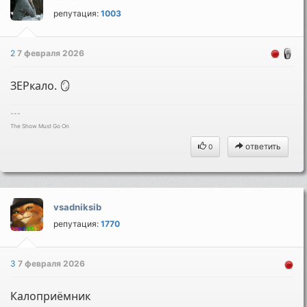
репутация:
1003
2
7 февраля 2026
ЗЕРкало. 🪞
---
The Show Must Go On
ответить
0
vsadniksib
репутация:
1770
3
7 февраля 2026
Калоприёмник