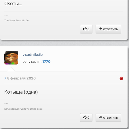
СКоты...
---
The Show Must Go On
ответить
0
vsadniksib
репутация:
1770
7
8 февраля 2026
Котыща (одна)
---
Кот, который гуляет сам по себе
ответить
0