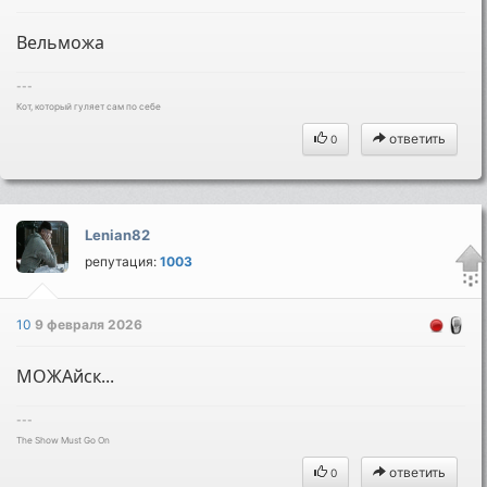
Вельможа
---
Кот, который гуляет сам по себе
ответить
0
Lenian82
репутация:
1003
10
9 февраля 2026
МОЖАйск...
---
The Show Must Go On
ответить
0