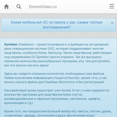
DimonVideo.ru
×
Какая мобильная ОС оставила у вас самые теплые
воспоминания?
Symbian
(Симбиан) – самая популярная и старейшая на сегодняшний
день операционная система (ОС), которую поддерживают многие
смартфоны, особенно Nokia, Samsung. Число смартфонов, работающих
под управлением ОС Symbian просто огромно. Так же выпущено
огромное количество разнообразных программ, игр, тем для Symbian,
все это можно скачать здесь!
Здесь вы найдете огромное количество необходимых вам файлов.
Любая нужная вам информация отыщется быстро, кроме того, у нас
можно скачать файлы для Симбиан бесплатно и без регистрации!
Наш файловый архив существует уже более 14 лет, в нем содержится
множество программ для смартфонов Nokia (патчи,
русифицированные и офисные программы, системные, шрифты,
мультимедия и т.д.).
Кроме того, мы предлагаем большой выбор игр: квесты, погони, драки,
«стрелялки», аркады, логические и даже эротические игры!