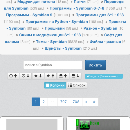
»
Модули для питона
»
Патчи
»
Переводы
шт.]
[18 шт.]
[71 шт.]
для Symbian
»
Программы - Symbian 6-7-8
»
[539 шт.]
[1359 шт.]
Программы - Symbian 9
»
Программы для S^1 - S^3
[1001 шт.]
»
Программы на Python - Symbian
»
Проекты
[1190 шт.]
[198 шт.]
- Symbian
»
Прошивки
»
Разное - Symbian
[80 шт.]
[58 шт.]
[10
»
Скины и модификации S^1 - S^3
»
Софт для
шт.]
[1703 шт.]
взлома
»
Темы - Symbian
»
Файлы - разные
[8 шт.]
[5825 шт.]
[6
»
Шрифты - Symbian
шт.]
[210 шт.]
по дате (более новые первыми)
Колонки
Список
1
2
--
707
708
»
#