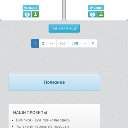
65705
65001
0
0
Загрузить еще
1
2
--
707
708
»
#
Полезное
НАШИ ПРОЕКТЫ
DVPrikol - Все приколы здесь
Только интересные новости