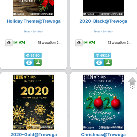
Holiday Theme@Trewoga
2020-Black@Trewoga
Темы - Symbian
Темы - Symbian
Описание
Описание
IM_V74
18 декабря 2019
IM_V74
13 декабря 2019
65150
65329
0
0
2020-Gold@Trewoga
Christmas@Trewoga