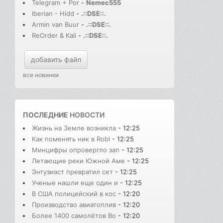
Telegram + Por
-
Nemec555
Iberian - Hidd
-
.::DSE::.
Armin van Buur
-
.::DSE::.
ReOrder & Kali
-
.::DSE::.
добавить файл
все новинки
ПОСЛЕДНИЕ
НОВОСТИ
Жизнь на Земле возникла
- 12:25
Как поменять ник в Robl
- 12:25
Минцифры опровергло зап
- 12:25
Летающие реки Южной Аме
- 12:25
Энтузиаст превратил сет
- 12:25
Ученые нашли еще один и
- 12:25
В США полицейский в кос
- 12:20
Производство авиатоплив
- 12:20
Более 1400 самолётов Bo
- 12:20