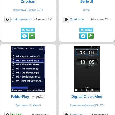
Zntxhan
Belle UI
Программы - Symbian 6-7-8
Патчи
Описание
Описание
chelovek-smartfon
24 июля 2021
Xpertzone
24 апреля 2021
78412
96261
2
4
FolderPlay
Digital Clock Mod
- v.1.26(38)
Программы - Symbian 9
Скины и модификации S^1 - S^3
Описание
Описание
IM_V74
16 октября 2020
ledokolov
16 октября 2020