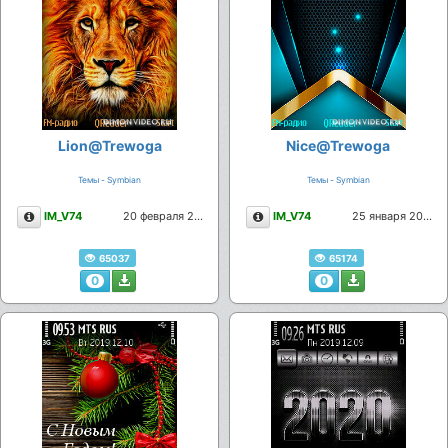
Lion@Trewoga
Nice@Trewoga
Темы - Symbian
Темы - Symbian
Описание
Описание
IM_V74
20 февраля 2020
IM_V74
25 января 2020
65037
65174
0
0