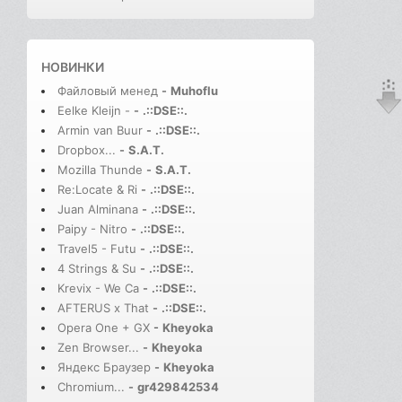
НОВИНКИ
Файловый менед
-
Muhoflu
Eelke Kleijn -
-
.::DSE::.
Armin van Buur
-
.::DSE::.
Dropbox...
-
S.A.T.
Mozilla Thunde
-
S.A.T.
Re:Locate & Ri
-
.::DSE::.
Juan Alminana
-
.::DSE::.
Paipy - Nitro
-
.::DSE::.
Travel5 - Futu
-
.::DSE::.
4 Strings & Su
-
.::DSE::.
Krevix - We Ca
-
.::DSE::.
AFTERUS x That
-
.::DSE::.
Opera One + GX
-
Kheyoka
Zen Browser...
-
Kheyoka
Яндекс Браузер
-
Kheyoka
Chromium...
-
gr429842534