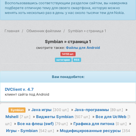
Воспользовавшись соответствующим разделом сайтом, вы наверняка
подберете отличную тему для своего смартфона, которую можно
менять хоть несколько раз в день: у нас около тысячи тем для Nokia.
Главная
Обменник файлами
Symbian » страница 1
Symbian » страница 1
смотрите также:
Файлы для Android
14155 шт.
категории
RSS
Вам понадобится:
DVClient v. 4.7
клиент сайта под Android
»
Java игры
»
Java-программы
»
[300 шт.]
[89 шт.]
Symbian
Mshell
»
Виджеты Symbian
»
Все для UcWeb
[7 шт.]
[507 шт.]
[1
»
Все на флеш (swf)
»
Графика для питона
»
шт.]
[79 шт.]
[0 шт.]
Игры - Symbian
»
Модифицированные ресурсы
[542 шт.]
[354