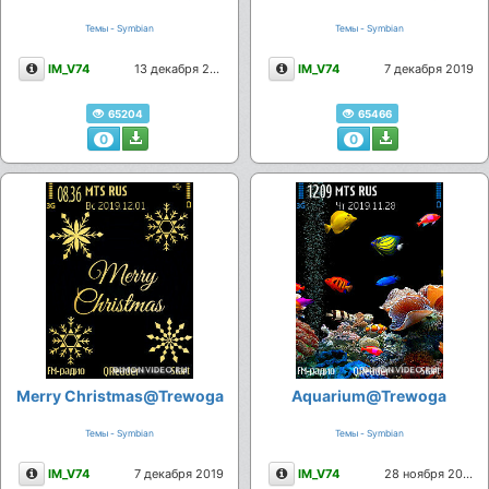
Темы - Symbian
Темы - Symbian
Описание
Описание
IM_V74
13 декабря 2019
IM_V74
7 декабря 2019
65204
65466
0
0
Merry Christmas@Trewoga
Aquarium@Trewoga
Темы - Symbian
Темы - Symbian
Описание
Описание
IM_V74
7 декабря 2019
IM_V74
28 ноября 2019