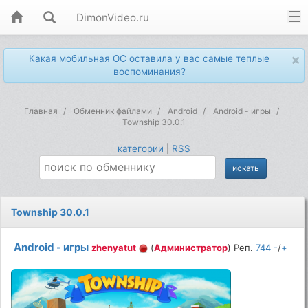
DimonVideo.ru
×
Какая мобильная ОС оставила у вас самые теплые
воспоминания?
Главная
Обменник файлами
Android
Android - игры
Township 30.0.1
категории
|
RSS
Township 30.0.1
Android - игры
zhenyatut
(
Администратор
) Реп.
744
-
/
+