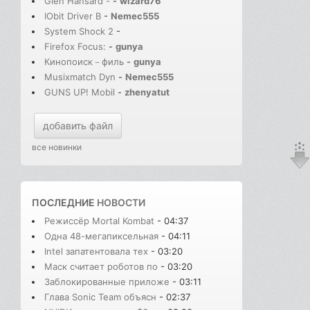
Glen Hansard -
-
wizard76
IObit Driver B
-
Nemec555
System Shock 2
-
Firefox Focus:
-
gunya
Кинопоиск－филь
-
gunya
Musixmatch Dyn
-
Nemec555
GUNS UP! Mobil
-
zhenyatut
добавить файл
все новинки
ПОСЛЕДНИЕ
НОВОСТИ
Режиссёр Mortal Kombat
- 04:37
Одна 48-мегапиксельная
- 04:11
Intel запатентовала тех
- 03:20
Маск считает роботов по
- 03:20
Заблокированные приложе
- 03:11
Глава Sonic Team объясн
- 02:37