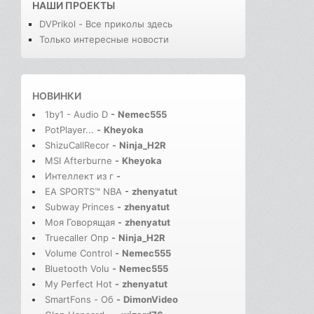
НАШИ ПРОЕКТЫ
DVPrikol - Все приколы здесь
Только интересные новости
НОВИНКИ
1by1 - Audio D
-
Nemec555
PotPlayer...
-
Kheyoka
ShizuCallRecor
-
Ninja_H2R
MSI Afterburne
-
Kheyoka
Интеллект из г
-
EA SPORTS™ NBA
-
zhenyatut
Subway Princes
-
zhenyatut
Моя Говорящая
-
zhenyatut
Truecaller Опр
-
Ninja_H2R
Volume Control
-
Nemec555
Bluetooth Volu
-
Nemec555
My Perfect Hot
-
zhenyatut
SmartFons - Об
-
DimonVideo