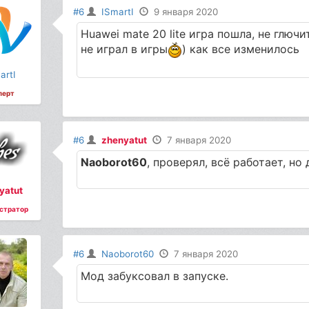
#6
ISmartI
9 января 2020
Huawei mate 20 lite игра пошла, не глюч
не играл в игры
) как все изменилось
artI
перт
#6
zhenyatut
7 января 2020
Naoborot60
, проверял, всё работает, но
yatut
стратор
#6
Naoborot60
7 января 2020
Мод забуксовал в запуске.