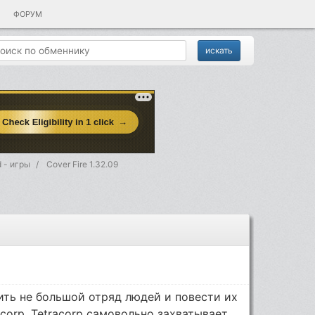
ФОРУМ
d - игры
Cover Fire 1.32.09
вить не большой отряд людей и повести их
corp. Tetracorp самовольно захватывает