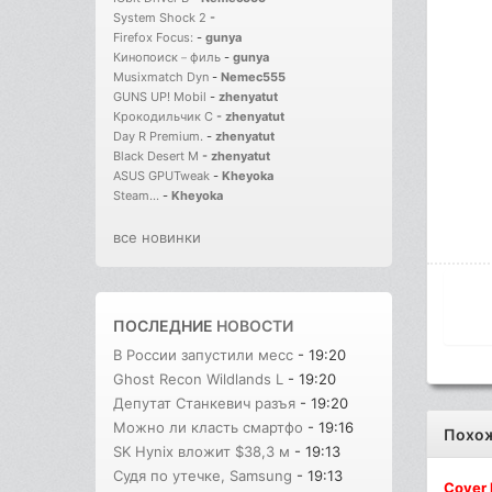
System Shock 2
-
Firefox Focus:
-
gunya
Кинопоиск－филь
-
gunya
Musixmatch Dyn
-
Nemec555
GUNS UP! Mobil
-
zhenyatut
Крокодильчик С
-
zhenyatut
Day R Premium.
-
zhenyatut
Black Desert M
-
zhenyatut
ASUS GPUTweak
-
Kheyoka
Steam...
-
Kheyoka
все новинки
ПОСЛЕДНИЕ
НОВОСТИ
В России запустили месс
- 19:20
Ghost Recon Wildlands L
- 19:20
Депутат Станкевич разъя
- 19:20
Можно ли класть смартфо
- 19:16
Похо
SK Hynix вложит $38,3 м
- 19:13
Судя по утечке, Samsung
- 19:13
Cover