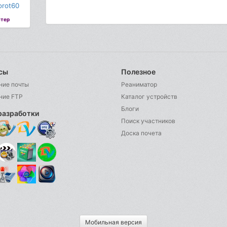
rot60
тер
сы
Полезное
ние почты
Реаниматор
ние FTP
Каталог устройств
Блоги
разработки
Поиск участников
Доска почета
Мобильная версия