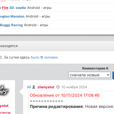
e
Fire
3D: зомби
Android - игры
ington Mansion
Android - игры
 Buggy Racing
Android - игры
 находятся
0. За сутки здесь
было
0
человек
Комментарии 6
#6
zhenyatut
10 ноября 2024
Обновление от 10/11/2024 17:08:46
============
yatut
Причина редактирования:
Новая версия.
стратор