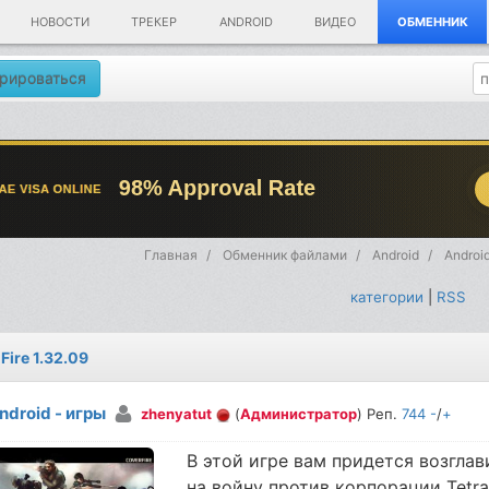
НОВОСТИ
ТРЕКЕР
ANDROID
ВИДЕО
ОБМЕННИК
рироваться
Главная
Обменник файлами
Android
Androi
категории
|
RSS
Fire 1.32.09
ndroid - игры
zhenyatut
(
Администратор
) Реп.
744
-
/
+
В этой игре вам придется возгла
на войну против корпорации Tetra