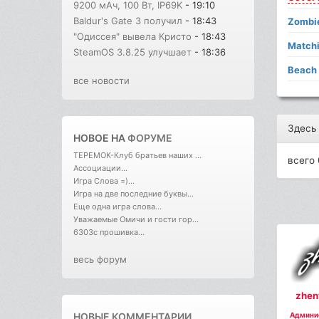
9200 мАч, 100 Вт, IP69K
- 19:10
Baldur's Gate 3 получил
- 18:43
Zombi
"Одиссея" вывела Кристо
- 18:43
Match
SteamOS 3.8.25 улучшает
- 18:36
Beach
все новости
Здесь
НОВОЕ НА
ФОРУМЕ
ТЕРЕМОК-Клуб братьев наших ...
всего 
Ассоциации...
Игра Слова =)...
Игра на две последние буквы...
Еще одна игра слова...
Уважаемые Омичи и гости гор...
6303с прошивка...
весь форум
zhen
Админи
НОВЫЕ КОММЕНТАРИИ