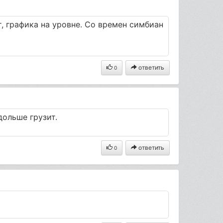
ит, графика на уровне. Со времен симбиан
ответить
0
 дольше грузит.
ответить
0