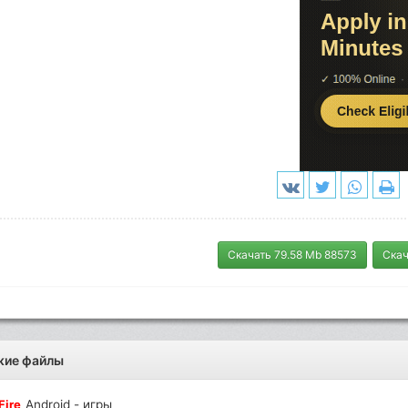
Скачать 79.58 Mb 88573
Скач
жие файлы
Fire
Android - игры