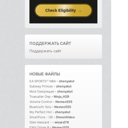
ПОДДЕРЖАТЬ САЙТ
Поддержать сайт
НОВЫЕ ФАЙЛЫ
EA SPORTS™ NBA
-
zhenyatut
Subway Princes
-
zhenyatut
Моя Говорящая
-
zhenyatut
Truecaller Опр
-
Ninja_H2R
Volume Control
-
Nemec555
Bluetooth Volu
-
Nemec555
My Perfect Hot
-
zhenyatut
SmartFons - Об
-
DimonVideo
Glen Hansard -
-
wizard76
IObit Driver B
-
Nemec555