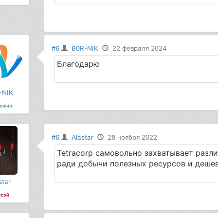
#6
B0R-NIK
22 февраля 2024
Благодарю
-NIK
ожил
#6
Alastar
28 ноября 2022
Tetracorp самовольно захватывает разли
ради добычи полезных ресурсов и дешев
star
сэй