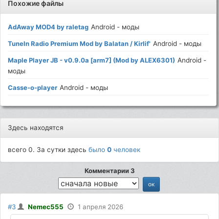
Похожие файлы
AdAway MOD4 by raletag
Android - моды
TuneIn Radio Premium Mod by Balatan / KirIif'
Android - моды
Maple Player JB - v0.9.0a [arm7] (Mod by ALEX6301)
Android -
моды
Casse-o-player
Android - моды
Здесь находятся
всего 0. За сутки здесь
было
0
человек
Комментарии 3
#3
Nemec555
1 апреля 2026