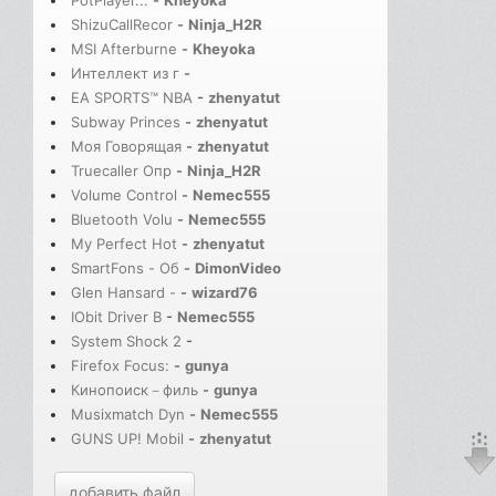
PotPlayer...
-
Kheyoka
ShizuCallRecor
-
Ninja_H2R
MSI Afterburne
-
Kheyoka
Интеллект из г
-
EA SPORTS™ NBA
-
zhenyatut
Subway Princes
-
zhenyatut
Моя Говорящая
-
zhenyatut
Truecaller Опр
-
Ninja_H2R
Volume Control
-
Nemec555
Bluetooth Volu
-
Nemec555
My Perfect Hot
-
zhenyatut
SmartFons - Об
-
DimonVideo
Glen Hansard -
-
wizard76
IObit Driver B
-
Nemec555
System Shock 2
-
Firefox Focus:
-
gunya
Кинопоиск－филь
-
gunya
Musixmatch Dyn
-
Nemec555
GUNS UP! Mobil
-
zhenyatut
добавить файл