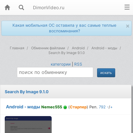
DimonVideo.ru
×
Какая мобильная ОС оставила у вас самые теплые
воспоминания?
Главная
Обменник файлами
Android
Android - моды
Search By Image 9.1.0
категории
|
RSS
Search By Image 9.1.0
Android - моды
Nemec555
(
Старпер
) Реп.
792
-
/
+