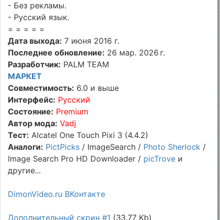
- Без рекламы.
- Русский язык.
= = = = =
Дата выхода:
7 июня 2016 г.
Последнее обновление:
26 мар. 2026 г.
Разработчик:
PALM TEAM
МАРКЕТ
Совместимость:
6.0 и выше
Интерфейс:
Русский
Состояние:
Premium
Автор мода:
Vadj
Тест:
Alcatel One Touch Pixi 3 (4.4.2)
Аналоги:
PictPicks
/ ImageSearch /
Photo Sherlock
/
Image Search Pro HD Downloader /
picTrove
и
другие...
DimonVideo.ru ВКонтакте
Дополнительный скрин #1
(33.77 Kb)