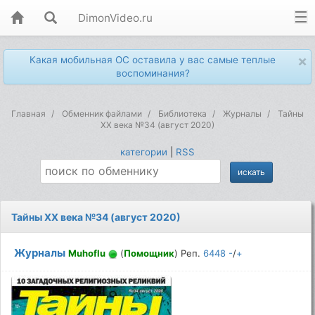
DimonVideo.ru
×
Какая мобильная ОС оставила у вас самые теплые
воспоминания?
Главная
Обменник файлами
Библиотека
Журналы
Тайны
ХХ века №34 (август 2020)
категории
|
RSS
Тайны ХХ века №34 (август 2020)
Журналы
Muhoflu
(
Помощник
) Реп.
6448
-
/
+