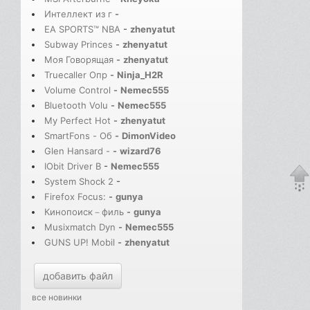
Интеллект из г
-
EA SPORTS™ NBA
-
zhenyatut
Subway Princes
-
zhenyatut
Моя Говорящая
-
zhenyatut
Truecaller Опр
-
Ninja_H2R
Volume Control
-
Nemec555
Bluetooth Volu
-
Nemec555
My Perfect Hot
-
zhenyatut
SmartFons - Об
-
DimonVideo
Glen Hansard -
-
wizard76
IObit Driver B
-
Nemec555
System Shock 2
-
Firefox Focus:
-
gunya
Кинопоиск－филь
-
gunya
Musixmatch Dyn
-
Nemec555
GUNS UP! Mobil
-
zhenyatut
добавить файл
все новинки