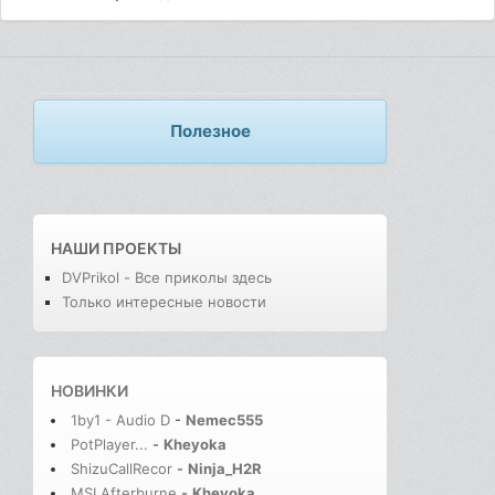
Полезное
НАШИ ПРОЕКТЫ
DVPrikol - Все приколы здесь
Только интересные новости
НОВИНКИ
1by1 - Audio D
-
Nemec555
PotPlayer...
-
Kheyoka
ShizuCallRecor
-
Ninja_H2R
MSI Afterburne
-
Kheyoka