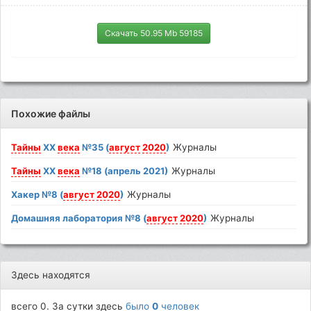
Скачать 50.95 Mb 59185
Похожие файлы
Тайны
ХХ
века
№35 (
август
2020
)
Журналы
Тайны
ХХ
века
№18 (апрель 2021)
Журналы
Хакер №8 (
август
2020
)
Журналы
Домашняя лаборатория №8 (
август
2020
)
Журналы
Здесь находятся
всего 0. За сутки здесь
было
0
человек