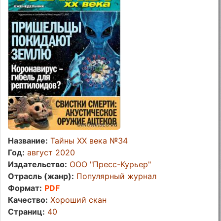
Название:
Тайны ХХ века №34
Год:
август 2020
Издательство:
ООО "Пресс-Курьер"
Отрасль (жанр):
Популярный журнал
Формат:
PDF
Качество:
Хороший скан
Страниц:
40