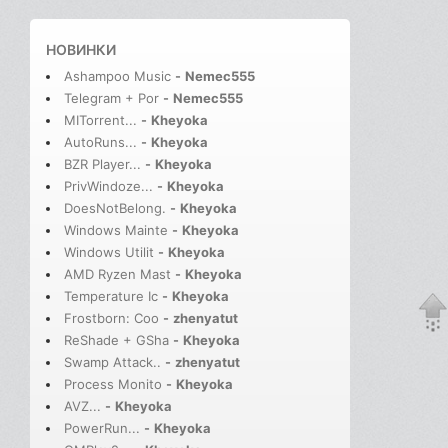
НОВИНКИ
Ashampoo Music
-
Nemec555
Telegram + Por
-
Nemec555
MITorrent...
-
Kheyoka
AutoRuns...
-
Kheyoka
BZR Player...
-
Kheyoka
PrivWindoze...
-
Kheyoka
DoesNotBelong.
-
Kheyoka
Windows Mainte
-
Kheyoka
Windows Utilit
-
Kheyoka
AMD Ryzen Mast
-
Kheyoka
Temperature Ic
-
Kheyoka
Frostborn: Coo
-
zhenyatut
ReShade + GSha
-
Kheyoka
Swamp Attack..
-
zhenyatut
Process Monito
-
Kheyoka
AVZ...
-
Kheyoka
PowerRun...
-
Kheyoka