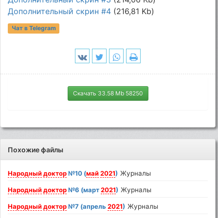
Дополнительный скрин #4
(216,81 Kb)
Чат в Telegram
Скачать 33.58 Mb 58250
Похожие файлы
Народный
доктор
№10 (
май
2021
)
Журналы
Народный
доктор
№6 (март
2021
)
Журналы
Народный
доктор
№7 (апрель
2021
)
Журналы