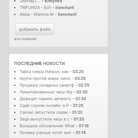
QMPlay2...
-
Kheyoka
TRIFUNOX - Ech
-
lioncharli
Abba - Mamma M
-
lioncharli
добавить файл
все новинки
ПОСЛЕДНИЕ
НОВОСТИ
Тайна озера Натрон: как
- 03:25
Крупа против жира: кино
- 03:25
Продажи складных смартф
- 02:25
Лимитированные часы Koj
- 02:20
Дефицит памяти затянетс
- 01:34
Сдай сорняк онлайн: в Р
- 01:25
Cainiao запустила серви
- 01:20
Sega выпустила часы в с
- 01:20
Большое обновление What
- 01:16
Почему ученые хотят жит
- 01:14