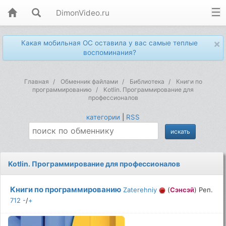
DimonVideo.ru
×
Какая мобильная ОС оставила у вас самые теплые
воспоминания?
Главная
Обменник файлами
Библиотека
Книги по
программированию
Kotlin. Программирование для
профессионалов
категории
|
RSS
Kotlin. Программирование для профессионалов
Книги по программированию
Zaterehniy
(
Сэнсэй
) Реп.
712
-
/
+