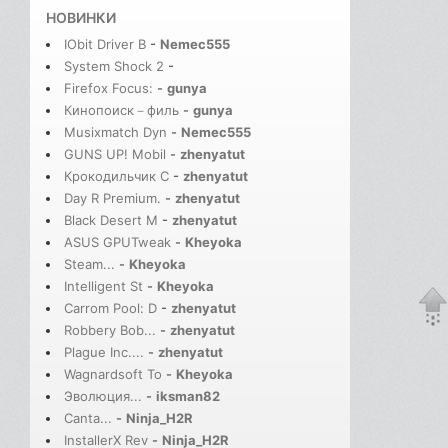
НОВИНКИ
IObit Driver B
-
Nemec555
System Shock 2
-
Firefox Focus:
-
gunya
Кинопоиск－филь
-
gunya
Musixmatch Dyn
-
Nemec555
GUNS UP! Mobil
-
zhenyatut
Крокодильчик С
-
zhenyatut
Day R Premium.
-
zhenyatut
Black Desert M
-
zhenyatut
ASUS GPUTweak
-
Kheyoka
Steam...
-
Kheyoka
Intelligent St
-
Kheyoka
Carrom Pool: D
-
zhenyatut
Robbery Bob...
-
zhenyatut
Plague Inc....
-
zhenyatut
Wagnardsoft To
-
Kheyoka
Эволюция...
-
iksman82
Canta...
-
Ninja_H2R
InstallerX Rev
-
Ninja_H2R