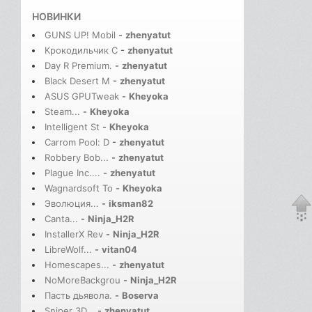
НОВИНКИ
GUNS UP! Mobil
-
zhenyatut
Крокодильчик С
-
zhenyatut
Day R Premium.
-
zhenyatut
Black Desert M
-
zhenyatut
ASUS GPUTweak
-
Kheyoka
Steam...
-
Kheyoka
Intelligent St
-
Kheyoka
Carrom Pool: D
-
zhenyatut
Robbery Bob...
-
zhenyatut
Plague Inc....
-
zhenyatut
Wagnardsoft To
-
Kheyoka
Эволюция...
-
iksman82
Canta...
-
Ninja_H2R
InstallerX Rev
-
Ninja_H2R
LibreWolf...
-
vitan04
Homescapes...
-
zhenyatut
NoMoreBackgrou
-
Ninja_H2R
Пасть дьявола.
-
Boserva
Sniper 3D...
-
zhenyatut