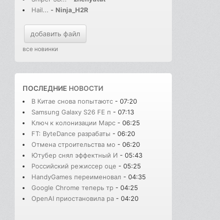
Hail...
-
Ninja_H2R
добавить файл
все новинки
ПОСЛЕДНИЕ
НОВОСТИ
В Китае снова попытаютс
- 07:20
Samsung Galaxy S26 FE п
- 07:13
Ключ к колонизации Марс
- 06:25
FT: ByteDance разрабаты
- 06:20
Отмена строительства мо
- 06:20
Ютубер снял эффектный И
- 05:43
Российский режиссер оце
- 05:25
HandyGames переименовал
- 04:35
Google Chrome теперь тр
- 04:25
OpenAI приостановила ра
- 04:20