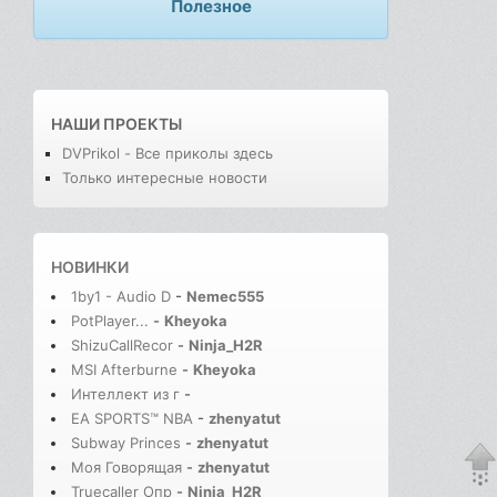
Полезное
НАШИ ПРОЕКТЫ
DVPrikol - Все приколы здесь
Только интересные новости
НОВИНКИ
1by1 - Audio D
-
Nemec555
PotPlayer...
-
Kheyoka
ShizuCallRecor
-
Ninja_H2R
MSI Afterburne
-
Kheyoka
Интеллект из г
-
EA SPORTS™ NBA
-
zhenyatut
Subway Princes
-
zhenyatut
Моя Говорящая
-
zhenyatut
Truecaller Опр
-
Ninja_H2R