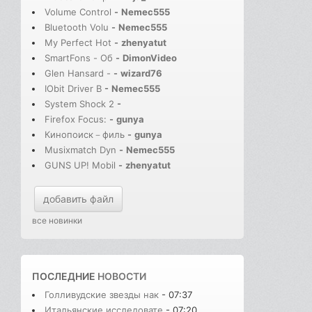
Volume Control
-
Nemec555
Bluetooth Volu
-
Nemec555
My Perfect Hot
-
zhenyatut
SmartFons - Об
-
DimonVideo
Glen Hansard -
-
wizard76
IObit Driver B
-
Nemec555
System Shock 2
-
Firefox Focus:
-
gunya
Кинопоиск－филь
-
gunya
Musixmatch Dyn
-
Nemec555
GUNS UP! Mobil
-
zhenyatut
добавить файл
все новинки
ПОСЛЕДНИЕ
НОВОСТИ
Голливудские звезды нак
- 07:37
Итальянские исследовате
- 07:20