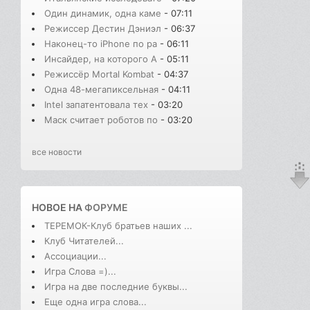
Один динамик, одна каме
- 07:11
Режиссер Дестин Дэниэл
- 06:37
Наконец-то iPhone по ра
- 06:11
Инсайдер, на которого A
- 05:11
Режиссёр Mortal Kombat
- 04:37
Одна 48-мегапиксельная
- 04:11
Intel запатентовала тех
- 03:20
Маск считает роботов по
- 03:20
все новости
НОВОЕ НА
ФОРУМЕ
ТЕРЕМОК-Клуб братьев наших ...
Клуб Читателей...
Ассоциации...
Игра Слова =)...
Игра на две последние буквы...
Еще одна игра слова...