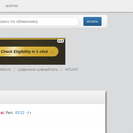
ФОРУМ
Watch)
Цифровые циферблаты
MD249
та
) Реп.
6532
-
/
+