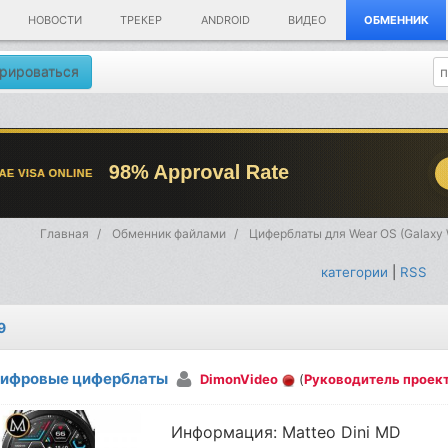
НОВОСТИ
ТРЕКЕР
ANDROID
ВИДЕО
ОБМЕННИК
рироваться
Главная
Обменник файлами
Циферблаты для Wear OS (Galaxy 
категории
|
RSS
9
ифровые циферблаты
DimonVideo
(
Руководитель проек
Информация: Matteo Dini MD