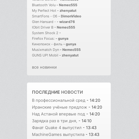
Bluetooth Volu
-
Nemec555
My Perfect Hot
-
zhenyatut
SmartFons - Об
-
DimonVideo
Glen Hansard -
-
wizard76
IObit Driver B
-
Nemec555
System Shock 2
-
Firefox Focus:
-
gunya
Кинопоиск－филь
-
gunya
Musixmatch Dyn
-
Nemec555
GUNS UP! Mobil
-
zhenyatut
все новинки
ПОСЛЕДНИЕ
НОВОСТИ
В профессиональной сред
- 14:20
Иранские учёные предлож
- 14:20
Над Астаной впервые под
- 14:20
Зарядка раз в три дня,
- 14:10
Фанат Quake 4 выпустил
- 13:43
MachineGames выпустила
- 13:43