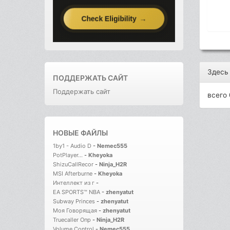
Здесь
ПОДДЕРЖАТЬ САЙТ
Поддержать сайт
всего 
НОВЫЕ ФАЙЛЫ
1by1 - Audio D
-
Nemec555
PotPlayer...
-
Kheyoka
ShizuCallRecor
-
Ninja_H2R
MSI Afterburne
-
Kheyoka
Интеллект из г
-
EA SPORTS™ NBA
-
zhenyatut
Subway Princes
-
zhenyatut
Моя Говорящая
-
zhenyatut
Truecaller Опр
-
Ninja_H2R
Volume Control
-
Nemec555