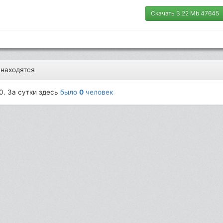
Скачать 3.22 Mb 47645
 находятся
0. За сутки здесь
было
0
человек