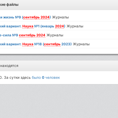
жие файлы
и жизнь №9 (
сентябрь
2024
)
Журналы
кий вариант.
Наука
№1 (январь
2024
)
Журналы
е-сила №9
сентябрь
2024
Журналы
кий вариант.
Наука
№18 (
сентябрь
2023)
Журналы
 находятся
0. За сутки здесь
было
0
человек