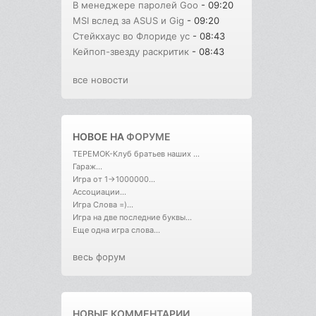
В менеджере паролей Goo
- 09:20
MSI вслед за ASUS и Gig
- 09:20
Стейкхаус во Флориде ус
- 08:43
Кейпоп-звезду раскритик
- 08:43
все новости
НОВОЕ НА
ФОРУМЕ
ТЕРЕМОК-Клуб братьев наших ...
Гараж...
Игра от 1->1000000...
Ассоциации...
Игра Слова =)...
Игра на две последние буквы...
Еще одна игра слова...
весь форум
НОВЫЕ КОММЕНТАРИИ