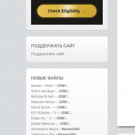
ПОДДЕРЖАТЬ САЙТ
Поддержать сайт
НОВЫЕ ФАЙЛЫ
Iberian - Hidd
-
.::DSE::.
Armin van Buur
-
.::DSE::.
ReOrder & Kali
-
.::DSE::.
Indecent Noise
-
.::DSE::.
David Surok -
-
.::DSE::.
ED-SUNday - Ti
-
.::DSE::.
Claas Inc. - Z
-
.::DSE::.
Daniel Wanrooy
-
.::DSE::.
Ashampoo Music
-
Nemec555
Telegram + Por
-
Nemec555