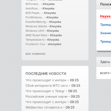
Похо
MITorrent...
-
Kheyoka
AutoRuns...
-
Kheyoka
BZR Player...
-
Kheyoka
Наука
PrivWindoze...
-
Kheyoka
DoesNotBelong.
-
Kheyoka
Троиц
Windows Mainte
-
Kheyoka
Windows Utilit
-
Kheyoka
Знани
AMD Ryzen Mast
-
Kheyoka
Temperature Ic
-
Kheyoka
Троиц
Frostborn: Coo
-
zhenyatut
все новинки
Здесь
всего 
ПОСЛЕДНИЕ
НОВОСТИ
Что происходит с интерн
- 09:25
Сбой интернета МТС сего
- 09:25
Что происходит с Telegr
- 09:25
Российские ученые научи
- 09:25
Что происходит с интерн
- 09:25
Wildberries готовится к
- 09:25