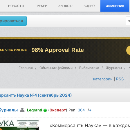
НОВОСТИ
ТРЕКЕР
ANDROID
ВИДЕО
ОБМЕННИК
рироваться
Главная
Обменник файлами
Библиотека
Журналы
категории
|
RSS
рсантъ Наука №4 (сентябрь 2024)
урналы
Legrand
(
Эксперт
) Реп.
364
-
/
+
«Коммерсантъ Наука» — в каждом