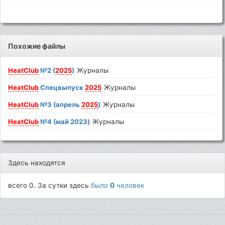
Похожие файлы
HeatClub
№2 (
2025
)
Журналы
HeatClub
Спецвыпуск
2025
Журналы
HeatClub
№3 (апрель
2025
)
Журналы
HeatClub
№4 (май 2023)
Журналы
Здесь находятся
всего 0. За сутки здесь
было
0
человек