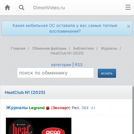
DimonVideo.ru
×
Какая мобильная ОС оставила у вас самые теплые
воспоминания?
Главная
Обменник файлами
Библиотека
Журналы
HeatClub N1 (2025)
категории
|
RSS
HeatClub N1 (2025)
Журналы
Legrand
(
Эксперт
) Реп.
364
-
/
+