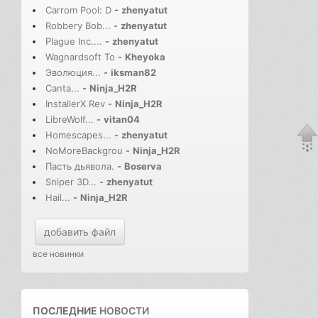
Carrom Pool: D
-
zhenyatut
Robbery Bob...
-
zhenyatut
Plague Inc....
-
zhenyatut
Wagnardsoft To
-
Kheyoka
Эволюция...
-
iksman82
Canta...
-
Ninja_H2R
InstallerX Rev
-
Ninja_H2R
LibreWolf...
-
vitan04
Homescapes...
-
zhenyatut
NoMoreBackgrou
-
Ninja_H2R
Пасть дьявола.
-
Boserva
Sniper 3D...
-
zhenyatut
Hail...
-
Ninja_H2R
добавить файл
все новинки
ПОСЛЕДНИЕ
НОВОСТИ