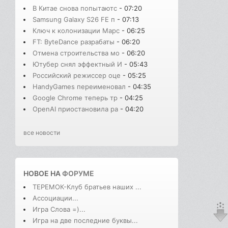
В Китае снова попытаютс
- 07:20
Samsung Galaxy S26 FE п
- 07:13
Ключ к колонизации Марс
- 06:25
FT: ByteDance разрабаты
- 06:20
Отмена строительства мо
- 06:20
Ютубер снял эффектный И
- 05:43
Российский режиссер оце
- 05:25
HandyGames переименовал
- 04:35
Google Chrome теперь тр
- 04:25
OpenAI приостановила ра
- 04:20
все новости
НОВОЕ НА
ФОРУМЕ
ТЕРЕМОК-Клуб братьев наших ...
Ассоциации...
Игра Слова =)...
Игра на две последние буквы...