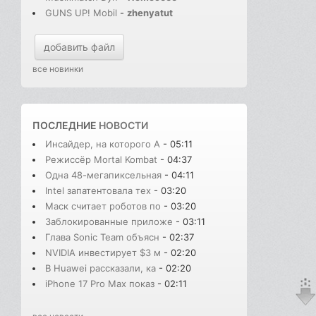
GUNS UP! Mobil
-
zhenyatut
добавить файл
все новинки
ПОСЛЕДНИЕ
НОВОСТИ
Инсайдер, на которого A
- 05:11
Режиссёр Mortal Kombat
- 04:37
Одна 48-мегапиксельная
- 04:11
Intel запатентовала тех
- 03:20
Маск считает роботов по
- 03:20
Заблокированные приложе
- 03:11
Глава Sonic Team объясн
- 02:37
NVIDIA инвестирует $3 м
- 02:20
В Huawei рассказали, ка
- 02:20
iPhone 17 Pro Max показ
- 02:11