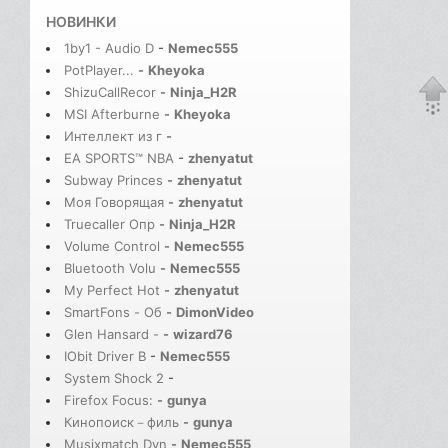
НОВИНКИ
1by1 - Audio D
-
Nemec555
PotPlayer...
-
Kheyoka
ShizuCallRecor
-
Ninja_H2R
MSI Afterburne
-
Kheyoka
Интеллект из г
-
EA SPORTS™ NBA
-
zhenyatut
Subway Princes
-
zhenyatut
Моя Говорящая
-
zhenyatut
Truecaller Опр
-
Ninja_H2R
Volume Control
-
Nemec555
Bluetooth Volu
-
Nemec555
My Perfect Hot
-
zhenyatut
SmartFons - Об
-
DimonVideo
Glen Hansard -
-
wizard76
IObit Driver B
-
Nemec555
System Shock 2
-
Firefox Focus:
-
gunya
Кинопоиск－филь
-
gunya
Musixmatch Dyn
-
Nemec555