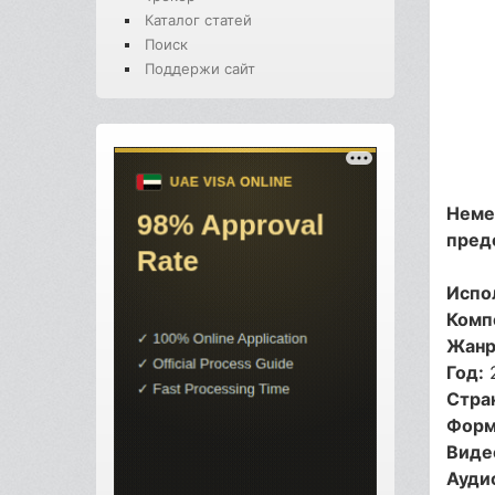
Каталог статей
Поиск
Поддержи сайт
Немец
предс
Испо
Комп
Жанр
Год:
Стра
Форм
Виде
Ауди