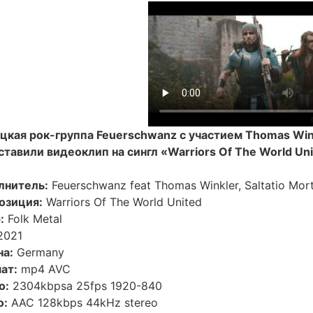
кая рок-группа Feuerschwanz с участием Thomas Winkler
тавили видеоклип на сингл «Warriors Of The World Un
лнитель:
Feuerschwanz feat Thomas Winkler, Saltatio Mort
озиция:
Warriors Of The World United
:
Folk Metal
2021
на:
Germany
ат:
mp4 AVC
о:
2304kbpsa 25fps 1920-840
о:
AAC 128kbps 44kHz stereo