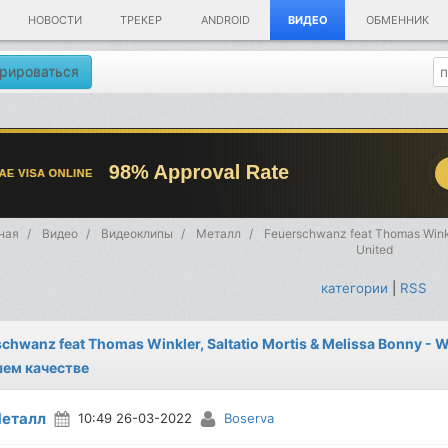
НОВОСТИ
ТРЕКЕР
ANDROID
ВИДЕО
ОБМЕННИК
рироваться
ная
Видео
Видеоклипы
Металл
Feuerschwanz feat Thomas Winkle
United
категории
|
RSS
chwanz feat Thomas Winkler, Saltatio Mortis & Melissa Bonny - 
ем качестве
еталл
10:49 26-03-2022
Boserva