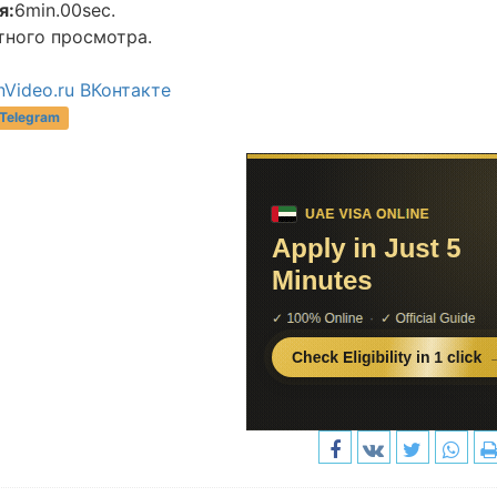
я:
6min.00sec.
тного просмотра.
Video.ru ВКонтакте
 Telegram