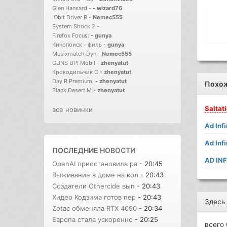
Glen Hansard -
-
wizard76
IObit Driver B
-
Nemec555
System Shock 2
-
Firefox Focus:
-
gunya
Кинопоиск－филь
-
gunya
Musixmatch Dyn
-
Nemec555
GUNS UP! Mobil
-
zhenyatut
Крокодильчик С
-
zhenyatut
Day R Premium.
-
zhenyatut
Похо
Black Desert M
-
zhenyatut
Saltat
все новинки
Ad Infi
Ad Inf
ПОСЛЕДНИЕ
НОВОСТИ
AD INF
OpenAI приостановила ра
- 20:45
Выживание в доме на кол
- 20:43
Создатели Othercide вып
- 20:43
Хидео Кодзима готов пер
- 20:43
Здесь
Zotac обменяла RTX 4090
- 20:34
Европа стала ускоренно
- 20:25
всего 