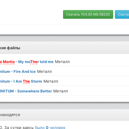
Скачать 104.93 Mb 58320
Смотр
жие файлы
io
Mortis
- My mo
The
r told me
Металл
nitum - Fire And Ice
Металл
initum - I Am
The
Storm
Металл
INITUM - Somewhere Better
Металл
 находятся
0. За сутки здесь
было
0
человек