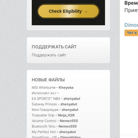
Врем
Прия
Dimon
Чат в
ПОДДЕРЖАТЬ САЙТ
Поддержать сайт
НОВЫЕ ФАЙЛЫ
MSI Afterburne
-
Kheyoka
Интеллект из г
-
EA SPORTS™ NBA
-
zhenyatut
Subway Princes
-
zhenyatut
Моя Говорящая
-
zhenyatut
Truecaller Опр
-
Ninja_H2R
Volume Control
-
Nemec555
Bluetooth Volu
-
Nemec555
My Perfect Hot
-
zhenyatut
SmartFons - Об
-
DimonVideo