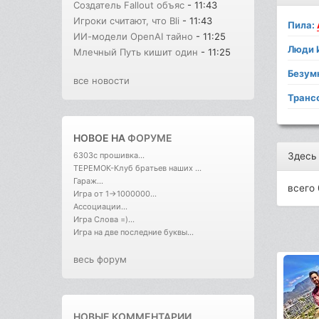
Создатель Fallout объяс
- 11:43
Игроки считают, что Bli
- 11:43
Пила:
ИИ-модели OpenAI тайно
- 11:25
Люди 
Млечный Путь кишит один
- 11:25
Безум
все новости
Транс
НОВОЕ НА
ФОРУМЕ
Здесь
6303с прошивка...
ТЕРЕМОК-Клуб братьев наших ...
Гараж...
всего 
Игра от 1->1000000...
Ассоциации...
Игра Слова =)...
Игра на две последние буквы...
весь форум
НОВЫЕ КОММЕНТАРИИ