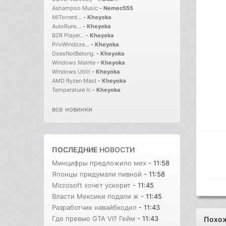
Ashampoo Music
-
Nemec555
MITorrent...
-
Kheyoka
AutoRuns...
-
Kheyoka
BZR Player...
-
Kheyoka
PrivWindoze...
-
Kheyoka
DoesNotBelong.
-
Kheyoka
Windows Mainte
-
Kheyoka
Windows Utilit
-
Kheyoka
AMD Ryzen Mast
-
Kheyoka
Temperature Ic
-
Kheyoka
все новинки
ПОСЛЕДНИЕ
НОВОСТИ
Минцифры предложило мех
- 11:58
Японцы придумали пивной
- 11:58
Microsoft хочет ускорит
- 11:45
Власти Мексики подали ж
- 11:45
Разработчик навайбкодил
- 11:43
Где превью GTA VI? Гейм
- 11:43
Похо