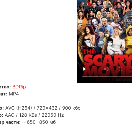
ство:
BDRip
ат:
MP4
о:
AVC (H264) / 720x432 / 900 кбс
о:
AAC / 128 KBs / 22050 Hz
ер части:
~ 650- 850 мб