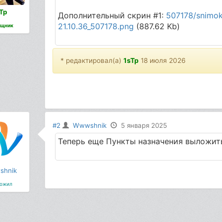
Tp
Дополнительный скрин #1:
507178/snimok
21.10.36_507178.png
(887.62 Kb)
щник
* редактировал(а)
1sTp
18 июля 2026
#2
Wwwshnik
5 января 2025
Теперь еще Пункты назначения выложит
hnik
ожил