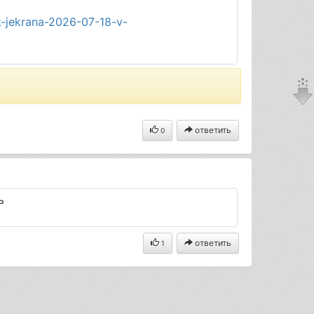
-jekrana-2026-07-18-v-
ответить
0
ь
ответить
1