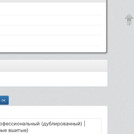
рофессиональный (дублированный) |
нные вшитые)