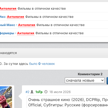
Антология
Фильмы в отличном качестве
Икс:
Антология
Фильмы в отличном качестве
ный Макс -
Антология
Фильмы в отличном качестве
формеры -
Антология
Фильмы в отличном качестве
 находятся
0. За сутки здесь
было
0
человек
Комментарии 2
#2
1sTp
18 июля 2026
Очень страшное кино (2026), DCPRip, П
Official, Субтитры: Русские (форсирова