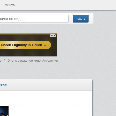
ФОРУМ
е
Очень страшное кино: Антология
стве