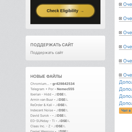
Оче
Оче
Оче
ПОДДЕРЖАТЬ САЙТ
Оче
Поддержать сайт
Оче
Оче
НОВЫЕ ФАЙЛЫ
Допо
Chromium...
-
gr429842534
Допо
Telegram + Por
-
Nemec555
Iberian - Hidd
-
.::DSE::.
Допо
Armin van Buur
-
.::DSE::.
Допо
ReOrder & Kali
-
.::DSE::.
Indecent Noise
-
.::DSE::.
Чат в
David Surok -
-
.::DSE::.
ED-SUNday - Ti
-
.::DSE::.
Claas Inc. - Z
-
.::DSE::.
Daniel Wanrooy
-
.::DSE::.