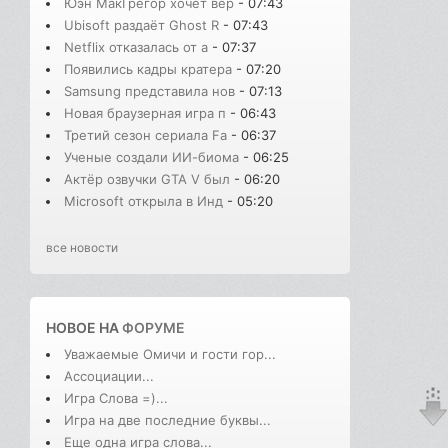
Юэн МакГрегор хочет вер
- 07:43
Ubisoft раздаёт Ghost R
- 07:43
Netflix отказалась от а
- 07:37
Появились кадры кратера
- 07:20
Samsung представила нов
- 07:13
Новая браузерная игра п
- 06:43
Третий сезон сериала Fa
- 06:37
Ученые создали ИИ-биома
- 06:25
Актёр озвучки GTA V был
- 06:20
Microsoft открыла в Инд
- 05:20
все новости
НОВОЕ НА
ФОРУМЕ
Уважаемые Омичи и гости гор...
Ассоциации...
Игра Слова =)...
Игра на две последние буквы...
Еще одна игра слова...