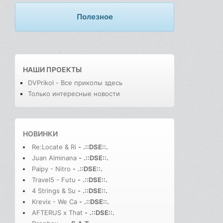
Полезное
НАШИ ПРОЕКТЫ
DVPrikol - Все приколы здесь
Только интересные новости
НОВИНКИ
Re:Locate & Ri
-
.::DSE::.
Juan Alminana
-
.::DSE::.
Paipy - Nitro
-
.::DSE::.
Travel5 - Futu
-
.::DSE::.
4 Strings & Su
-
.::DSE::.
Krevix - We Ca
-
.::DSE::.
AFTERUS x That
-
.::DSE::.