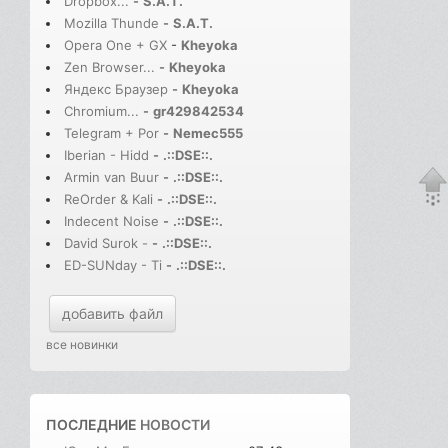
Dropbox...
-
S.A.T.
Mozilla Thunde
-
S.A.T.
Opera One + GX
-
Kheyoka
Zen Browser...
-
Kheyoka
Яндекс Браузер
-
Kheyoka
Chromium...
-
gr429842534
Telegram + Por
-
Nemec555
Iberian - Hidd
-
.::DSE::.
Armin van Buur
-
.::DSE::.
ReOrder & Kali
-
.::DSE::.
Indecent Noise
-
.::DSE::.
David Surok -
-
.::DSE::.
ED-SUNday - Ti
-
.::DSE::.
добавить файл
все новинки
ПОСЛЕДНИЕ
НОВОСТИ