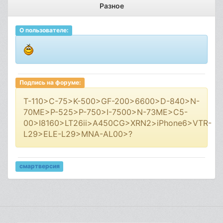
Разное
О пользователе:
Подпись на форуме:
T-110>C-75>K-500>GF-200>6600>D-840>N-
70ME>P-525>P-750>I-7500>N-73ME>С5-
00>I8160>LT26ii>A450CG>XRN2>iPhone6>VTR-
L29>ELE-L29>MNA-AL00>?
смартверсия