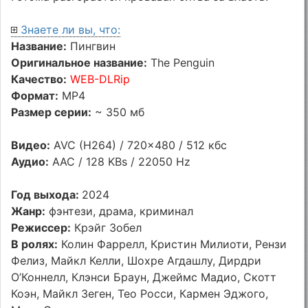
Знаете ли вы, что:
Название:
Пингвин
Оригинальное название:
The Penguin
Качество:
WEB-DLRip
Формат:
MP4
Размер серии:
~ 350 мб
Видео:
AVC (H264) / 720x480 / 512 кбс
Аудио:
AAC / 128 KBs / 22050 Hz
Год выхода:
2024
Жанр:
фэнтези, драма, криминал
Режиссер:
Крэйг Зобел
В ролях:
Колин Фаррелл, Кристин Милиоти, Рензи
Фелиз, Майкл Келли, Шохре Агдашлу, Дирдри
О’Коннелл, Клэнси Браун, Джеймс Мадио, Скотт
Коэн, Майкл Зеген, Тео Росси, Кармен Эджого,