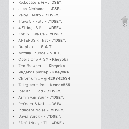
Re:Locate & Ri
-
.::DSE::.
Juan Alminana
-
.::DSE::.
Paipy - Nitro
-
.::DSE::.
Travel5 - Futu
-
.::DSE::.
4 Strings & Su
-
.::DSE::.
Krevix - We Ca
-
.::DSE::.
AFTERUS x That
-
.::DSE::.
Dropbox...
-
S.A.T.
Mozilla Thunde
-
S.A.T.
Opera One + GX
-
Kheyoka
Zen Browser...
-
Kheyoka
Яндекс Браузер
-
Kheyoka
Chromium...
-
gr429842534
Telegram + Por
-
Nemec555
Iberian - Hidd
-
.::DSE::.
Armin van Buur
-
.::DSE::.
ReOrder & Kali
-
.::DSE::.
Indecent Noise
-
.::DSE::.
David Surok -
-
.::DSE::.
ED-SUNday - Ti
-
.::DSE::.