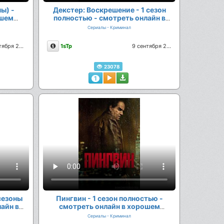
ы) -
Декстер: Воскрешение - 1 сезон
ошем
полностью - смотреть онлайн в
хорошем качестве
Сериалы - Криминал
Описание
11 октября 2025
1sTp
9 сентября 2025
23078
1
 сезоны
Пингвин - 1 сезон полностью -
айн в
смотреть онлайн в хорошем
качестве
Сериалы - Криминал