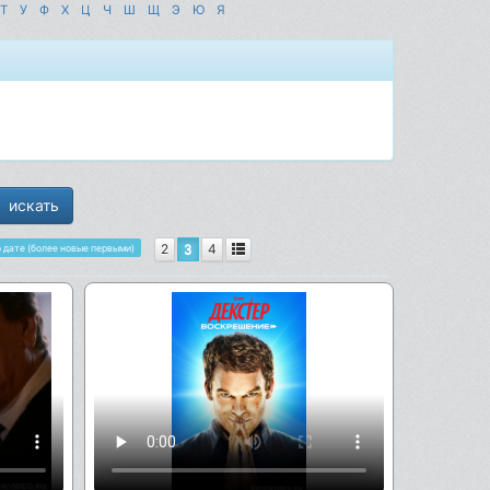
Т
У
Ф
Х
Ц
Ч
Ш
Щ
Э
Ю
Я
2
3
4
 дате (более новые первыми)