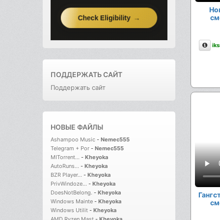
Но
см
Опи
ik
ПОДДЕРЖАТЬ САЙТ
Поддержать сайт
НОВЫЕ ФАЙЛЫ
Ashampoo Music
-
Nemec555
Telegram + Por
-
Nemec555
MITorrent...
-
Kheyoka
AutoRuns...
-
Kheyoka
BZR Player...
-
Kheyoka
PrivWindoze...
-
Kheyoka
DoesNotBelong.
-
Kheyoka
Гангс
Windows Mainte
-
Kheyoka
см
Windows Utilit
-
Kheyoka
AMD Ryzen Mast
-
Kheyoka