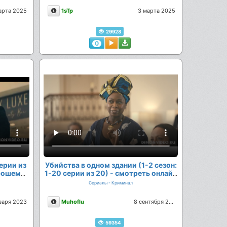
Описание
арта 2025
1sTp
3 марта 2025
29928
0
серии из
Убийства в одном здании (1-2 сезон:
орошем
1-20 серии из 20) - смотреть онлайн
в хорошем качестве
Сериалы - Криминал
Описание
нваря 2023
Muhoflu
8 сентября 2022
59354