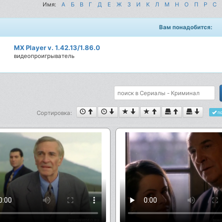
Имя:
А
Б
В
Г
Д
Е
Ж
З
И
К
Л
М
Н
О
П
Р
С
Вам понадобится:
MX Player v. 1.42.13/1.86.0
видеопроигрыватель
Сортировка:
по