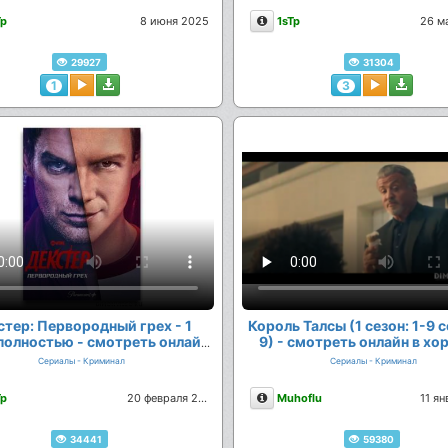
сание
Описание
Tp
8 июня 2025
1sTp
26 м
29927
31304
1
3
стер: Первородный грех - 1
Король Талсы (1 сезон: 1-9 
полностью - смотреть онлайн
9) - смотреть онлайн в х
в хорошем качестве
качестве
Сериалы - Криминал
Сериалы - Криминал
сание
Описание
Tp
20 февраля 2025
Muhoflu
11 я
34441
59380