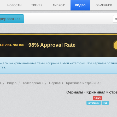
НОВОСТИ
ТРЕКЕР
ANDROID
ВИДЕО
ОБМЕННИК
рироваться
риалы на криминальные темы собраны в этой категории. Все сериалы оптим
тва.
я
Видео
Телесериалы
Сериалы - Криминал » страница 1
Сериалы - Криминал » стра
14 шт.
категории
RSS