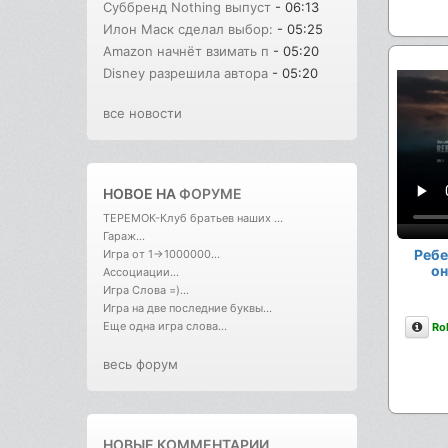
Суббренд Nothing выпуст
- 06:13
Илон Маск сделал выбор:
- 05:25
Amazon начнёт взимать п
- 05:20
Disney разрешила автора
- 05:20
все новости
НОВОЕ НА
ФОРУМЕ
ТЕРЕМОК-Клуб братьев наших ...
Гараж...
Ребе
Игра от 1->1000000...
он
Ассоциации...
Игра Слова =)...
Игра на две последние буквы...
Опи
Еще одна игра слова...
Rol
весь форум
НОВЫЕ КОММЕНТАРИИ