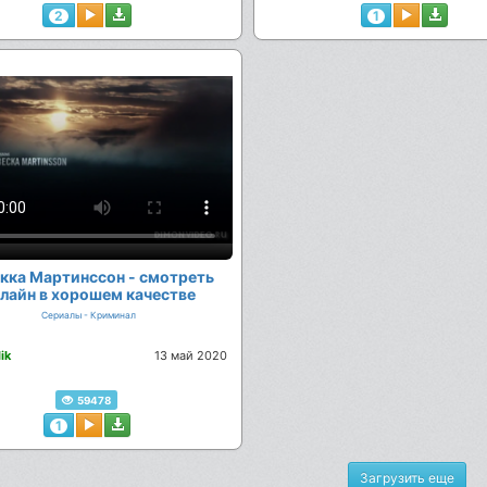
2
1
кка Мартинссон - смотреть
лайн в хорошем качестве
Сериалы - Криминал
сание
ik
13 май 2020
59478
1
Загрузить еще