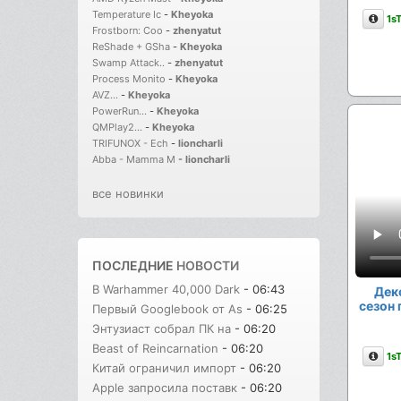
Temperature Ic
-
Kheyoka
Опи
1s
Frostborn: Coo
-
zhenyatut
ReShade + GSha
-
Kheyoka
Swamp Attack..
-
zhenyatut
Process Monito
-
Kheyoka
AVZ...
-
Kheyoka
PowerRun...
-
Kheyoka
QMPlay2...
-
Kheyoka
TRIFUNOX - Ech
-
lioncharli
Abba - Mamma M
-
lioncharli
все новинки
ПОСЛЕДНИЕ
НОВОСТИ
В Warhammer 40,000 Dark
- 06:43
Дек
сезон 
Первый Googlebook от As
- 06:25
Энтузиаст собрал ПК на
- 06:20
Beast of Reincarnation
- 06:20
Опи
1s
Китай ограничил импорт
- 06:20
Apple запросила поставк
- 06:20