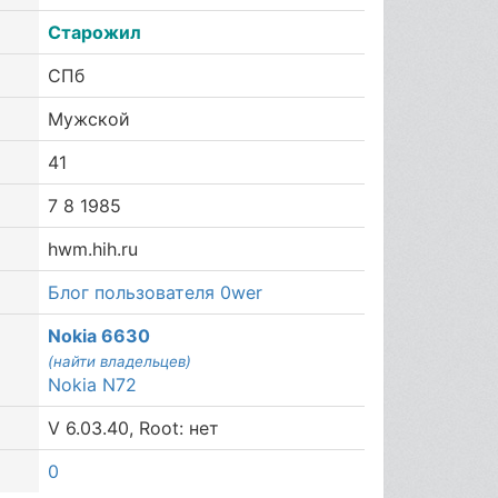
Старожил
СПб
Мужской
41
7 8 1985
hwm.hih.ru
Блог пользователя 0wer
Nokia 6630
(найти владельцев)
Nokia N72
V 6.03.40, Root: нет
0