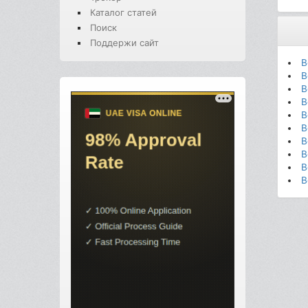
Каталог статей
Поиск
Поддержи сайт
В
В
В
В
В
В
В
В
В
В