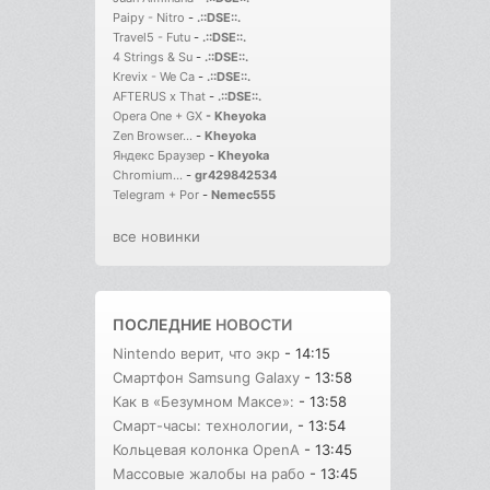
Paipy - Nitro
-
.::DSE::.
Travel5 - Futu
-
.::DSE::.
4 Strings & Su
-
.::DSE::.
Krevix - We Ca
-
.::DSE::.
AFTERUS x That
-
.::DSE::.
Opera One + GX
-
Kheyoka
Zen Browser...
-
Kheyoka
Яндекс Браузер
-
Kheyoka
Chromium...
-
gr429842534
Telegram + Por
-
Nemec555
все новинки
ПОСЛЕДНИЕ
НОВОСТИ
Nintendo верит, что экр
- 14:15
Смартфон Samsung Galaxy
- 13:58
Как в «Безумном Максе»:
- 13:58
Смарт-часы: технологии,
- 13:54
Кольцевая колонка OpenA
- 13:45
Массовые жалобы на рабо
- 13:45