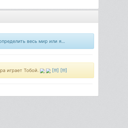
определить весь мир или я...
гра играет Тобой.
[!!!] [!!!]