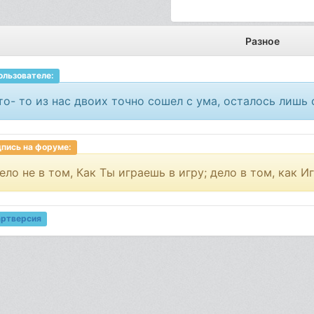
Разное
ользователе:
то- то из нас двоих точно сошел с ума, осталось лишь 
пись на форуме:
ело не в том, Как Ты играешь в игру; дело в том, как И
артверсия