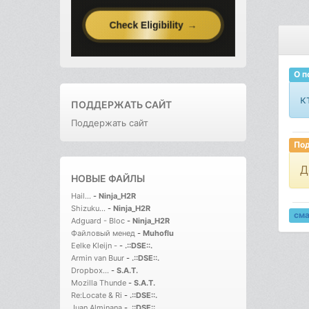
О п
к
ПОДДЕРЖАТЬ САЙТ
Поддержать сайт
Под
Д
НОВЫЕ ФАЙЛЫ
Hail...
-
Ninja_H2R
Shizuku...
-
Ninja_H2R
см
Adguard - Bloc
-
Ninja_H2R
Файловый менед
-
Muhoflu
Eelke Kleijn -
-
.::DSE::.
Armin van Buur
-
.::DSE::.
Dropbox...
-
S.A.T.
Mozilla Thunde
-
S.A.T.
Re:Locate & Ri
-
.::DSE::.
Juan Alminana
-
.::DSE::.