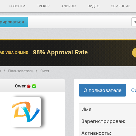
НОВОСТИ
ТРЕКЕР
ANDROID
ВИДЕО
ОБМЕННИК
рироваться
я
Пользователи
0wer
0wer
О пользователе
С
Имя:
Зарегистрирован:
Активность: