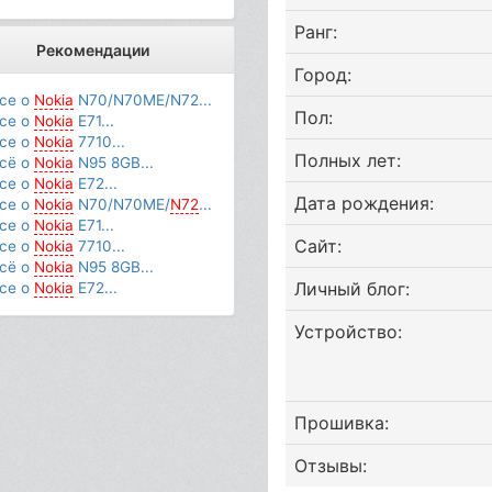
Ранг:
Рекомендации
Город:
се о
Nokia
N70/N70ME/N72...
Пол:
се о
Nokia
E71...
се о
Nokia
7710...
Полных лет:
сё о
Nokia
N95 8GB...
се о
Nokia
E72...
Дата рождения:
се о
Nokia
N70/N70ME/
N72
...
се о
Nokia
E71...
Сайт:
се о
Nokia
7710...
сё о
Nokia
N95 8GB...
Личный блог:
се о
Nokia
E72...
Устройство:
Прошивка:
Отзывы: