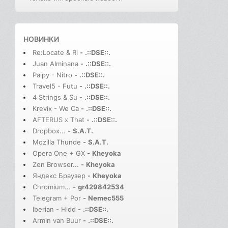
НОВИНКИ
Re:Locate & Ri
-
.::DSE::.
Juan Alminana
-
.::DSE::.
Paipy - Nitro
-
.::DSE::.
Travel5 - Futu
-
.::DSE::.
4 Strings & Su
-
.::DSE::.
Krevix - We Ca
-
.::DSE::.
AFTERUS x That
-
.::DSE::.
Dropbox...
-
S.A.T.
Mozilla Thunde
-
S.A.T.
Opera One + GX
-
Kheyoka
Zen Browser...
-
Kheyoka
Яндекс Браузер
-
Kheyoka
Chromium...
-
gr429842534
Telegram + Por
-
Nemec555
Iberian - Hidd
-
.::DSE::.
Armin van Buur
-
.::DSE::.