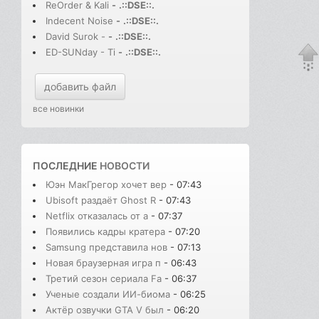
ReOrder & Kali
-
.::DSE::.
Indecent Noise
-
.::DSE::.
David Surok -
-
.::DSE::.
ED-SUNday - Ti
-
.::DSE::.
добавить файл
все новинки
ПОСЛЕДНИЕ
НОВОСТИ
Юэн МакГрегор хочет вер
- 07:43
Ubisoft раздаёт Ghost R
- 07:43
Netflix отказалась от а
- 07:37
Появились кадры кратера
- 07:20
Samsung представила нов
- 07:13
Новая браузерная игра п
- 06:43
Третий сезон сериала Fa
- 06:37
Ученые создали ИИ-биома
- 06:25
Актёр озвучки GTA V был
- 06:20