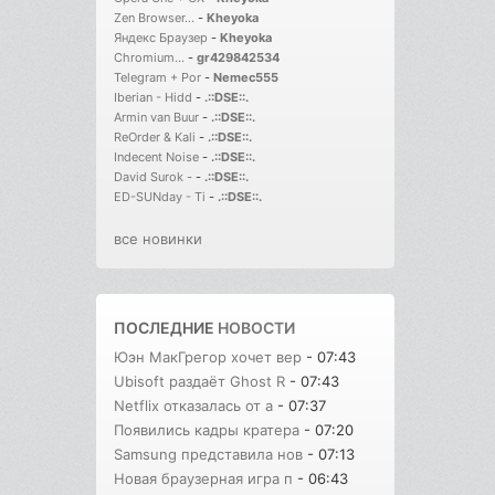
Zen Browser...
-
Kheyoka
Яндекс Браузер
-
Kheyoka
Chromium...
-
gr429842534
Telegram + Por
-
Nemec555
Iberian - Hidd
-
.::DSE::.
Armin van Buur
-
.::DSE::.
ReOrder & Kali
-
.::DSE::.
Indecent Noise
-
.::DSE::.
David Surok -
-
.::DSE::.
ED-SUNday - Ti
-
.::DSE::.
все новинки
ПОСЛЕДНИЕ
НОВОСТИ
Юэн МакГрегор хочет вер
- 07:43
Ubisoft раздаёт Ghost R
- 07:43
Netflix отказалась от а
- 07:37
Появились кадры кратера
- 07:20
Samsung представила нов
- 07:13
Новая браузерная игра п
- 06:43