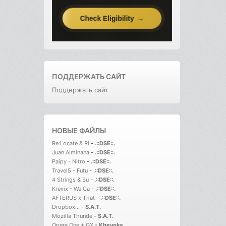
ПОДДЕРЖАТЬ САЙТ
Поддержать сайт
НОВЫЕ ФАЙЛЫ
Re:Locate & Ri
-
.::DSE::.
Juan Alminana
-
.::DSE::.
Paipy - Nitro
-
.::DSE::.
Travel5 - Futu
-
.::DSE::.
4 Strings & Su
-
.::DSE::.
Krevix - We Ca
-
.::DSE::.
AFTERUS x That
-
.::DSE::.
Dropbox...
-
S.A.T.
Mozilla Thunde
-
S.A.T.
Opera One + GX
-
Kheyoka