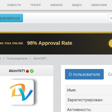
НОВОСТИ
ТРЕКЕР
ANDROID
ВИДЕО
ОБМЕННИК
рироваться
я
Пользователи
Akim1971
Akim1971
О пользователе
С
Имя:
Зарегистрирован:
Активность: