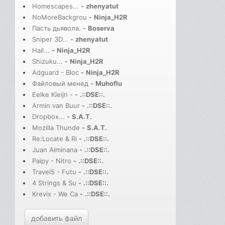
Homescapes...
-
zhenyatut
NoMoreBackgrou
-
Ninja_H2R
Пасть дьявола.
-
Boserva
Sniper 3D...
-
zhenyatut
Hail...
-
Ninja_H2R
Shizuku...
-
Ninja_H2R
Adguard - Bloc
-
Ninja_H2R
Файловый менед
-
Muhoflu
Eelke Kleijn -
-
.::DSE::.
Armin van Buur
-
.::DSE::.
Dropbox...
-
S.A.T.
Mozilla Thunde
-
S.A.T.
Re:Locate & Ri
-
.::DSE::.
Juan Alminana
-
.::DSE::.
Paipy - Nitro
-
.::DSE::.
Travel5 - Futu
-
.::DSE::.
4 Strings & Su
-
.::DSE::.
Krevix - We Ca
-
.::DSE::.
добавить файл