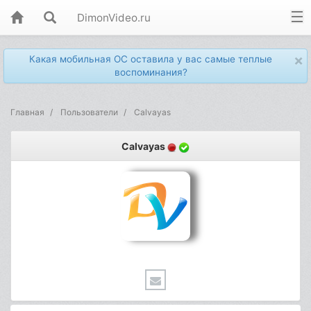
DimonVideo.ru
×
Какая мобильная ОС оставила у вас самые теплые
воспоминания?
Главная
Пользователи
Calvayas
Calvayas