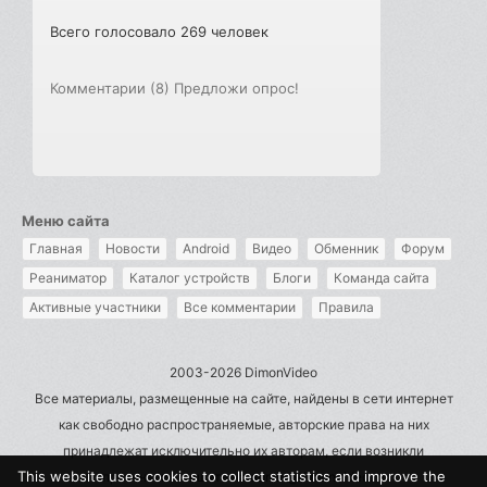
Всего голосовало 269 человек
Комментарии (8)
Предложи опрос!
Меню сайта
Главная
Новости
Android
Видео
Обменник
Форум
Реаниматор
Каталог устройств
Блоги
Команда сайта
Активные участники
Все комментарии
Правила
2003-2026 DimonVideo
Все материалы, размещенные на сайте, найдены в сети интернет
как свободно распространяемые, авторские права на них
принадлежат исключительно их авторам, если возникли
This website uses cookies to collect statistics and improve the
претензии - пишите на admin@dimonvideo.ru