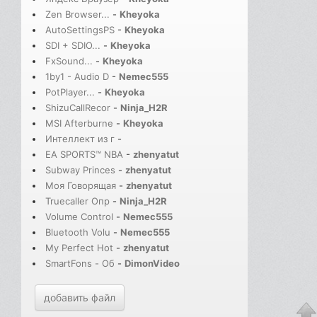
Zen Browser...
-
Kheyoka
AutoSettingsPS
-
Kheyoka
SDI + SDIO...
-
Kheyoka
FxSound...
-
Kheyoka
1by1 - Audio D
-
Nemec555
PotPlayer...
-
Kheyoka
ShizuCallRecor
-
Ninja_H2R
MSI Afterburne
-
Kheyoka
Интеллект из г
-
EA SPORTS™ NBA
-
zhenyatut
Subway Princes
-
zhenyatut
Моя Говорящая
-
zhenyatut
Truecaller Опр
-
Ninja_H2R
Volume Control
-
Nemec555
Bluetooth Volu
-
Nemec555
My Perfect Hot
-
zhenyatut
SmartFons - Об
-
DimonVideo
добавить файл