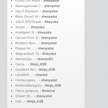
GUNS UP! Mobil
-
zhenyatut
Крокодильчик С
-
zhenyatut
Day R Premium.
-
zhenyatut
Black Desert M
-
zhenyatut
ASUS GPUTweak
-
Kheyoka
Steam...
-
Kheyoka
Intelligent St
-
Kheyoka
Carrom Pool: D
-
zhenyatut
Robbery Bob...
-
zhenyatut
Plague Inc....
-
zhenyatut
Wagnardsoft To
-
Kheyoka
Эволюция...
-
iksman82
Canta...
-
Ninja_H2R
InstallerX Rev
-
Ninja_H2R
LibreWolf...
-
vitan04
Homescapes...
-
zhenyatut
NoMoreBackgrou
-
Ninja_H2R
Пасть дьявола.
-
Boserva
Sniper 3D...
-
zhenyatut
Hail...
-
Ninja_H2R