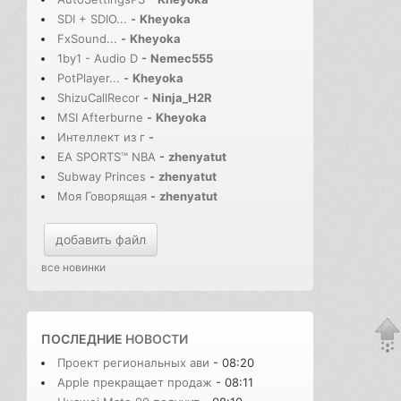
SDI + SDIO...
-
Kheyoka
FxSound...
-
Kheyoka
1by1 - Audio D
-
Nemec555
PotPlayer...
-
Kheyoka
ShizuCallRecor
-
Ninja_H2R
MSI Afterburne
-
Kheyoka
Интеллект из г
-
EA SPORTS™ NBA
-
zhenyatut
Subway Princes
-
zhenyatut
Моя Говорящая
-
zhenyatut
добавить файл
все новинки
ПОСЛЕДНИЕ
НОВОСТИ
Проект региональных ави
- 08:20
Apple прекращает продаж
- 08:11