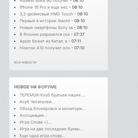
Huawei Mate 90 получит
- 08:10
iPhone 18 Pro и еще нес
- 08:10
3,2-дюймовый HMD Touch
- 08:10
Первый в истории Xiaomi
- 08:10
Новые смартфоны Sony за
- 08:10
В Японии разразился ска
- 07:37
Apple бежит из Китая: в
- 07:11
Hisense A10 получил осн
- 07:10
все новости
НОВОЕ НА
ФОРУМЕ
ТЕРЕМОК-Клуб братьев наших ...
Клуб Читателей...
Обход блокировок и монитори...
Ассоциации...
Игра Слова =)...
Игра на две последние буквы...
Еще одна игра слова...