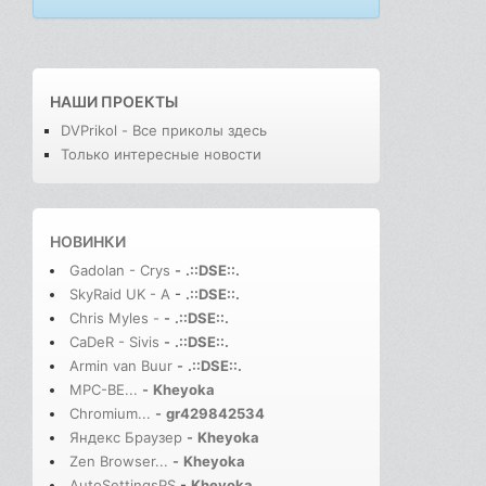
НАШИ ПРОЕКТЫ
DVPrikol - Все приколы здесь
Только интересные новости
НОВИНКИ
Gadolan - Crys
-
.::DSE::.
SkyRaid UK - A
-
.::DSE::.
Chris Myles -
-
.::DSE::.
CaDeR - Sivis
-
.::DSE::.
Armin van Buur
-
.::DSE::.
MPC-BE...
-
Kheyoka
Chromium...
-
gr429842534
Яндекс Браузер
-
Kheyoka
Zen Browser...
-
Kheyoka
AutoSettingsPS
-
Kheyoka