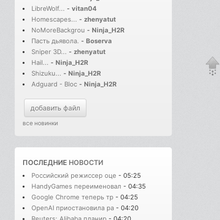
LibreWolf...
-
vitan04
Homescapes...
-
zhenyatut
NoMoreBackgrou
-
Ninja_H2R
Пасть дьявола.
-
Boserva
Sniper 3D...
-
zhenyatut
Hail...
-
Ninja_H2R
Shizuku...
-
Ninja_H2R
Adguard - Bloc
-
Ninja_H2R
добавить файл
все новинки
ПОСЛЕДНИЕ
НОВОСТИ
Российский режиссер оце
- 05:25
HandyGames переименовал
- 04:35
Google Chrome теперь тр
- 04:25
OpenAI приостановила ра
- 04:20
Reuters: Alibaba планир
- 04:20