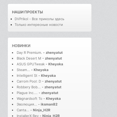
НАШИ ПРОЕКТЫ
DVPrikol - Все приколы здесь
Только интересные новости
НОВИНКИ
Day R Premium.
-
zhenyatut
Black Desert M
-
zhenyatut
ASUS GPUTweak
-
Kheyoka
Steam...
-
Kheyoka
Intelligent St
-
Kheyoka
Carrom Pool: D
-
zhenyatut
Robbery Bob...
-
zhenyatut
Plague Inc....
-
zhenyatut
Wagnardsoft To
-
Kheyoka
Эволюция...
-
iksman82
Canta...
-
Ninja_H2R
InstallerX Rev
-
Ninja_H2R