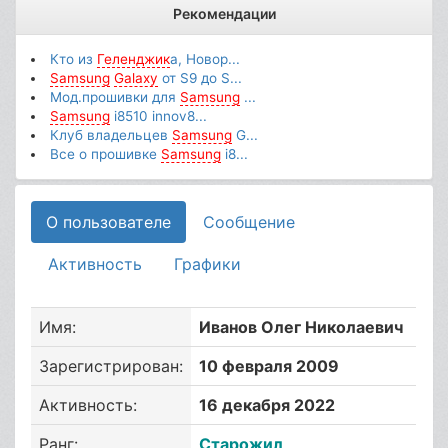
Рекомендации
Кто из
Геленджик
а, Новор...
Samsung
Galaxy
от S9 до S...
Мод.прошивки для
Samsung
...
Samsung
i8510 innov8...
Клуб владельцев
Samsung
G...
Все о прошивке
Samsung
i8...
О пользователе
Сообщение
Активность
Графики
Имя:
Иванов Олег Николаевич
Зарегистрирован:
10 февраля 2009
Активность:
16 декабря 2022
Ранг:
Старожил