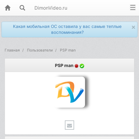
DimonVideo.ru
×
Какая мобильная ОС оставила у вас самые теплые
воспоминания?
Главная
Пользователи
PSP man
PSP man