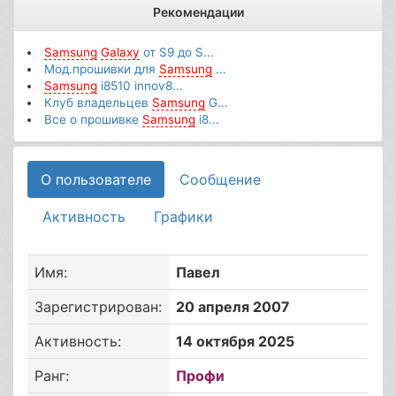
Рекомендации
Samsung
Galaxy
от S9 до S...
Мод.прошивки для
Samsung
...
Samsung
i8510 innov8...
Клуб владельцев
Samsung
G...
Все о прошивке
Samsung
i8...
О пользователе
Сообщение
Активность
Графики
Имя:
Павел
Зарегистрирован:
20 апреля 2007
Активность:
14 октября 2025
Ранг:
Профи