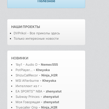
Полезное
НАШИ ПРОЕКТЫ
DVPrikol - Все приколы здесь
Только интересные новости
НОВИНКИ
1by1 - Audio D
-
Nemec555
PotPlayer...
-
Kheyoka
ShizuCallRecor
-
Ninja_H2R
MSI Afterburne
-
Kheyoka
Интеллект из г
-
EA SPORTS™ NBA
-
zhenyatut
Subway Princes
-
zhenyatut
Моя Говорящая
-
zhenyatut
Truecaller Опр
-
Ninja_H2R