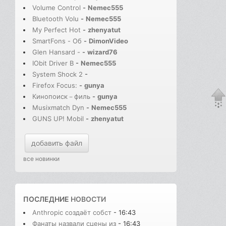
Volume Control
-
Nemec555
Bluetooth Volu
-
Nemec555
My Perfect Hot
-
zhenyatut
SmartFons - Об
-
DimonVideo
Glen Hansard -
-
wizard76
IObit Driver B
-
Nemec555
System Shock 2
-
Firefox Focus:
-
gunya
Кинопоиск－филь
-
gunya
Musixmatch Dyn
-
Nemec555
GUNS UP! Mobil
-
zhenyatut
добавить файл
все новинки
ПОСЛЕДНИЕ
НОВОСТИ
Anthropic создаёт собст
- 16:43
Фанаты назвали сцены из
- 16:43