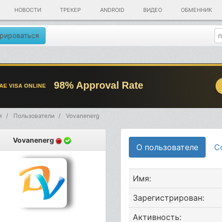
НОВОСТИ
ТРЕКЕР
ANDROID
ВИДЕО
ОБМЕННИК
рироваться
я
Пользователи
Vovanenerg
Vovanenerg
О пользователе
С
Имя:
Зарегистрирован:
Активность: