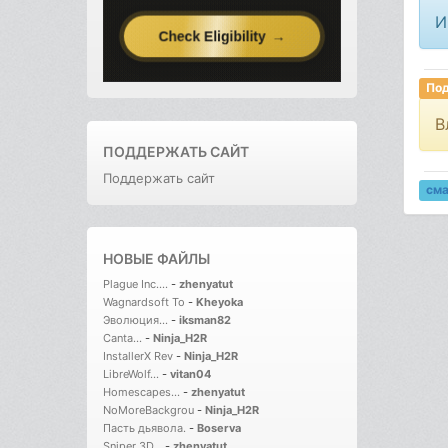
И
Под
В
ПОДДЕРЖАТЬ САЙТ
Поддержать сайт
см
НОВЫЕ ФАЙЛЫ
Plague Inc....
-
zhenyatut
Wagnardsoft To
-
Kheyoka
Эволюция...
-
iksman82
Canta...
-
Ninja_H2R
InstallerX Rev
-
Ninja_H2R
LibreWolf...
-
vitan04
Homescapes...
-
zhenyatut
NoMoreBackgrou
-
Ninja_H2R
Пасть дьявола.
-
Boserva
Sniper 3D...
-
zhenyatut