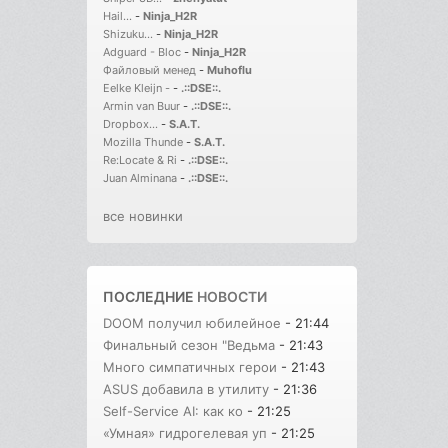
Hail...
-
Ninja_H2R
Shizuku...
-
Ninja_H2R
Adguard - Bloc
-
Ninja_H2R
Файловый менед
-
Muhoflu
Eelke Kleijn -
-
.::DSE::.
Armin van Buur
-
.::DSE::.
Dropbox...
-
S.A.T.
Mozilla Thunde
-
S.A.T.
Re:Locate & Ri
-
.::DSE::.
Juan Alminana
-
.::DSE::.
все новинки
ПОСЛЕДНИЕ
НОВОСТИ
DOOM получил юбилейное
- 21:44
Финальный сезон "Ведьма
- 21:43
Много симпатичных герои
- 21:43
ASUS добавила в утилиту
- 21:36
Self-Service AI: как ко
- 21:25
«Умная» гидрогелевая уп
- 21:25