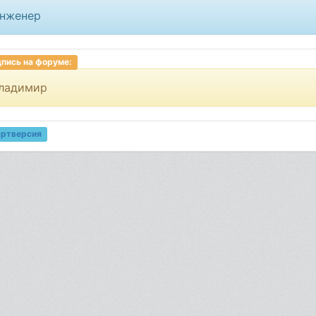
нженер
пись на форуме:
ладимир
артверсия