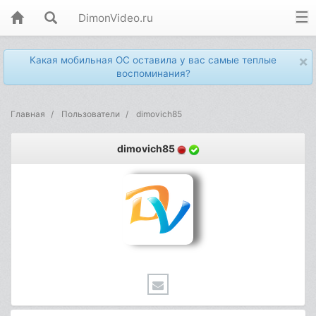
DimonVideo.ru
×
Какая мобильная ОС оставила у вас самые теплые
воспоминания?
Главная
Пользователи
dimovich85
dimovich85