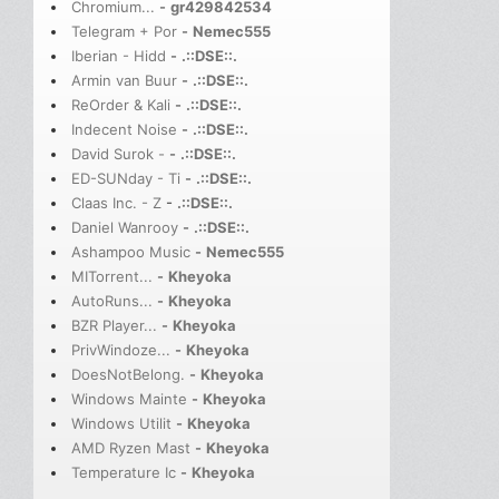
Chromium...
-
gr429842534
Telegram + Por
-
Nemec555
Iberian - Hidd
-
.::DSE::.
Armin van Buur
-
.::DSE::.
ReOrder & Kali
-
.::DSE::.
Indecent Noise
-
.::DSE::.
David Surok -
-
.::DSE::.
ED-SUNday - Ti
-
.::DSE::.
Claas Inc. - Z
-
.::DSE::.
Daniel Wanrooy
-
.::DSE::.
Ashampoo Music
-
Nemec555
MITorrent...
-
Kheyoka
AutoRuns...
-
Kheyoka
BZR Player...
-
Kheyoka
PrivWindoze...
-
Kheyoka
DoesNotBelong.
-
Kheyoka
Windows Mainte
-
Kheyoka
Windows Utilit
-
Kheyoka
AMD Ryzen Mast
-
Kheyoka
Temperature Ic
-
Kheyoka